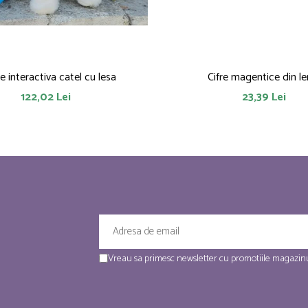
ie interactiva catel cu lesa
Cifre magentice din l
122,02 Lei
23,39 Lei
Vreau sa primesc newsletter cu promotiile magazinu