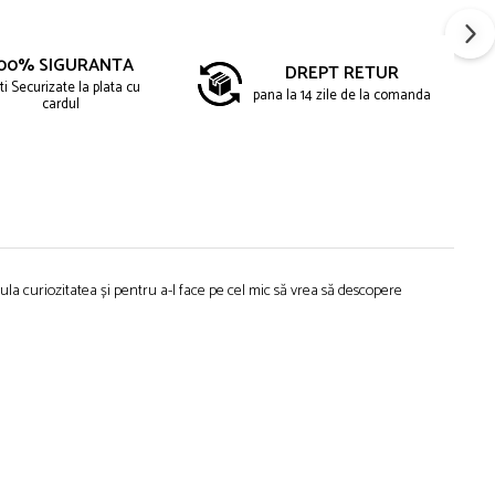
00% SIGURANTA
DREPT RETUR
ti Securizate la plata cu
pana la 14 zile de la comanda
cardul
la curiozitatea și pentru a-l face pe cel mic să vrea să descopere