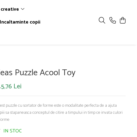
 creative
Incaltaminte copii
eas Puzzle Acool Toy
5,76 Lei
est puzzle cu sortator de forme este o modalitate perfecta de a ajuta
piii sa stapaneasca conceptul de citire a timpului in timp ce invata culori
 forme
IN STOC