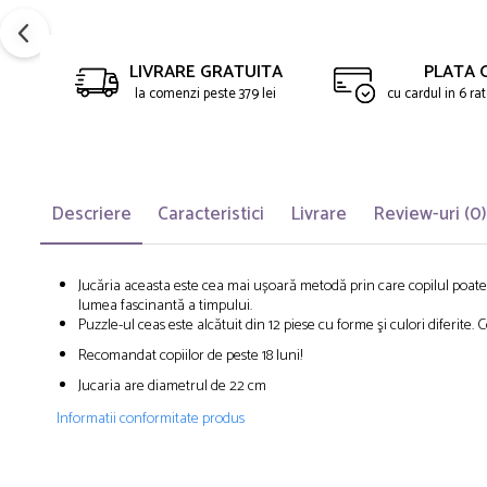
LIVRARE GRATUITA
PLATA 
la comenzi peste 379 lei
cu cardul in 6 r
Descriere
Caracteristici
Livrare
Review-uri
(0)
Jucăria aceasta este cea mai ușoară metodă prin care copilul poate î
lumea fascinantă a timpului.
Puzzle-ul ceas este alcătuit din 12 piese cu forme şi culori diferite.
C
Recomandat copiilor de peste 18 luni!
Jucaria are diametrul de 22 cm
Informatii conformitate produs