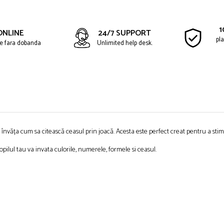
1
ONLINE
24/7 SUPPORT
pla
ate fara dobanda
Unlimited help desk.
nvăța cum sa citească ceasul prin joacă. Acesta este perfect creat pentru a stimu
opilul tau va invata culorile, numerele, formele
si ceasul.