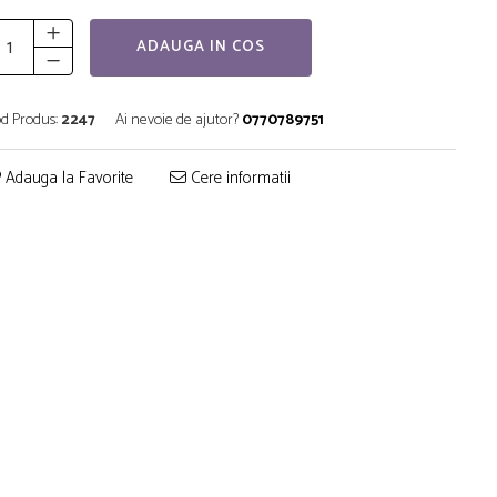
ADAUGA IN COS
d Produs:
2247
Ai nevoie de ajutor?
0770789751
Adauga la Favorite
Cere informatii