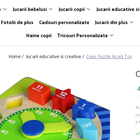
e
Jucarii bebelusi
Jucarii copii
Jucarii educative si
Fotolii de plus
Cadouri personalizate
Jucarii din plus
Haine copii
Tricouri Personalizate
Home /
Jucarii educative si creative /
Ceas Puzzle Acool Toy
C
4
Ac
co
si