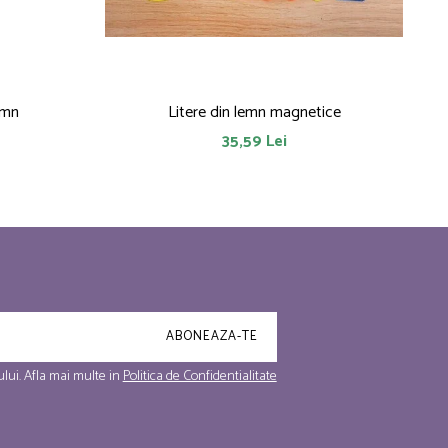
emn
Litere din lemn magnetice
35,59 Lei
lui. Afla mai multe in
Politica de Confidentialitate