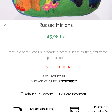
Saltelute de activitati
Masinute
Tablite educative
Papusi si accesorii
Trenulete si masinute
Trotinete
Unelte si bancuri de lucru
Rucsac Minions
45,98 Lei
Rucsacurile pentru copii sunt foarte practice si in acelasi timp, amuzante
pentru copii.
STOC EPUIZAT
Cod Produs:
141
Ai nevoie de ajutor?
0770789751
Adauga la Favorite
Cere informatii
PLATA ONLIN
LIVRARE GRATUITA
cu cardul in 6 rat