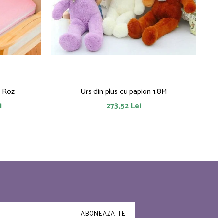
y Roz
Urs din plus cu papion 1.8M
i
273,52 Lei