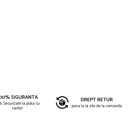
00% SIGURANTA
DREPT RETUR
ti Securizate la plata cu
pana la 14 zile de la comanda
cardul