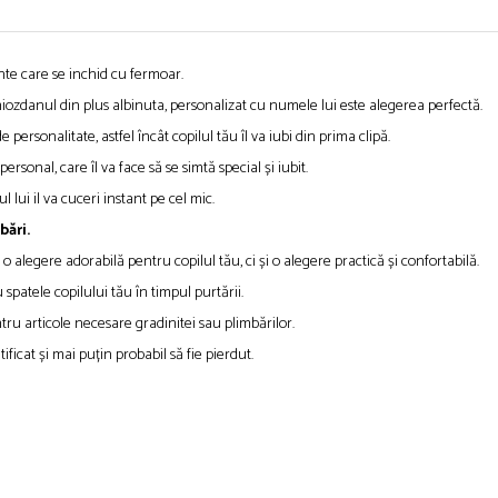
e care se inchid cu fermoar.
hiozdanul din plus albinuta, personalizat cu numele lui este alegerea perfectă.
 personalitate, astfel încât copilul tău îl va iubi din prima clipă.
onal, care îl va face să se simtă special și iubit.
l lui il va cuceri instant pe cel mic.
bări.
alegere adorabilă pentru copilul tău, ci și o alegere practică și confortabilă.
patele copilului tău în timpul purtării.
ru articole necesare gradinitei sau plimbărilor.
ficat și mai puțin probabil să fie pierdut.