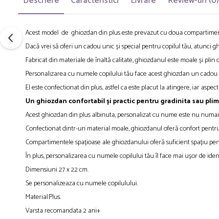
Descriere
Caracteristici
Livrare
Review-uri
(0)
Acest model de ghiozdan din plus este prevazut cu doua compartiment
Dacă vrei să oferi un cadou unic și special pentru copilul tău, atunci g
Fabricat din materiale de înaltă calitate, ghiozdanul este moale și plin de
Personalizarea cu numele copilului tău face acest ghiozdan un cadou pers
El este confectionat din plus, astfel ca este placut la atingere, iar aspectu
Un ghiozdan confortabil și practic pentru gradinita sau plim
Acest ghiozdan din plus albinuta, personalizat cu nume este nu numai o 
Confectionat dintr-un material moale, ghiozdanul oferă confort pentru s
Compartimentele spațioase ale ghiozdanului oferă suficient spațiu pent
În plus, personalizarea cu numele copilului tău îl face mai ușor de identi
Dimensiuni 27 x 22 cm.
Se personalizeaza cu numele copilulului.
Material:Plus.
Varsta recomandata 2 ani+