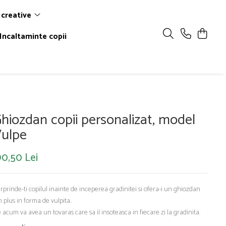
 creative
Incaltaminte copii
hiozdan copii personalizat, model
ulpe
90,50 Lei
rprinde-ti copilul inainte de inceperea gradinitei si ofera-i un ghiozdan
n plus in forma de vulpita..
 acum va avea un tovaras care sa il insoteasca in fiecare zi la gradinita.