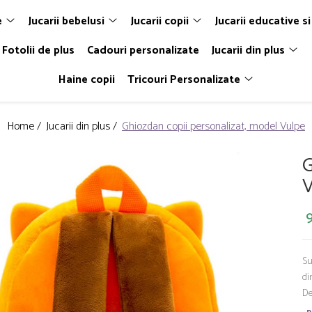
e
Jucarii bebelusi
Jucarii copii
Jucarii educative si
Fotolii de plus
Cadouri personalizate
Jucarii din plus
Haine copii
Tricouri Personalizate
Home /
Jucarii din plus /
Ghiozdan copii personalizat, model Vulpe
G
V
Su
di
De