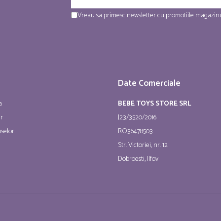
Vreau sa primesc newsletter cu promotiile magazinu
Date Comerciale
a
BEBE TOYS STORE SRL
ur
J23/3520/2016
selor
RO36478503
Str. Victoriei, nr. 12
Dobroesti, Ilfov