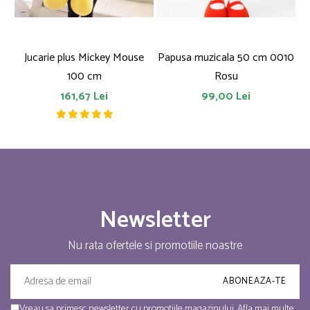
Jucarie plus Mickey Mouse
Papusa muzicala 50 cm 0010
F
100 cm
Rosu
161,67 Lei
99,00 Lei
Newsletter
Nu rata ofertele si promotiile noastre
Vreau sa primesc newsletter cu promotiile magazinului. Afla mai multe