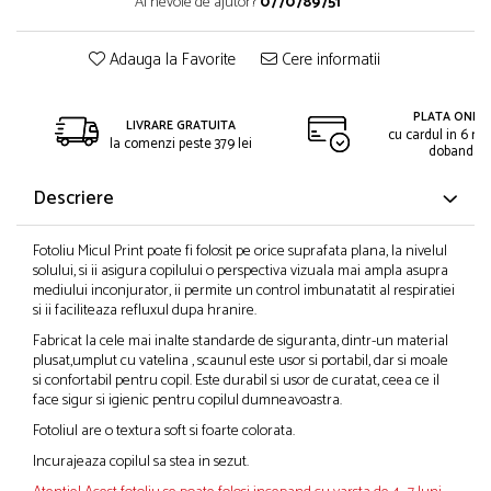
Ai nevoie de ajutor?
0770789751
Adauga la Favorite
Cere informatii
PLATA ONLIN
LIVRARE GRATUITA
cu cardul in 6 rat
la comenzi peste 379 lei
dobanda
Descriere
Fotoliu Micul Print poate fi folosit pe orice suprafata plana, la nivelul
solului, si ii asigura copilului o perspectiva vizuala mai ampla asupra
mediului inconjurator, ii permite un control imbunatatit al respiratiei
si ii faciliteaza refluxul dupa hranire.
Fabricat la cele mai inalte standarde de siguranta, dintr-un material
plusat,umplut cu vatelina , scaunul este usor si portabil, dar si moale
si confortabil pentru copil. Este durabil si usor de curatat, ceea ce il
face sigur si igienic pentru copilul dumneavoastra.
Fotoliul are o textura soft si foarte colorata.
Incurajeaza copilul sa stea in sezut.