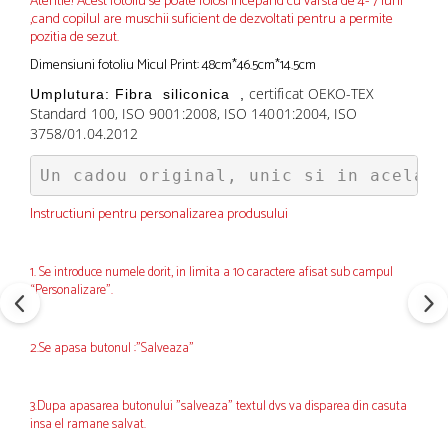
Atentie! Acest fotoliu se poate folosi incepand cu varsta de 4- 7 luni
,cand copilul are muschii suficient de dezvoltati pentru a permite
pozitia de sezut.
Dimensiuni fotoliu Micul Print: 48cm*46.5cm*14.5cm
certificat OEKO-TEX
Umplutura:
Fibra
siliconica
,
Standard 100, ISO 9001:2008, ISO 14001:2004, ISO
3758/01.04.2012
Un cadou original, unic si in acelasi
Instructiuni pentru personalizarea produsului
1. Se introduce numele dorit, in limita a 10 caractere afisat sub campul
“Personalizare”.
2.Se apasa butonul :"Salveaza"
3.Dupa apasarea butonului "salveaza" textul dvs va disparea din casuta
insa el ramane salvat.