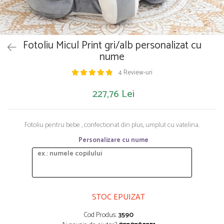
Saltelute de activitati
Masinute
Tablite educative
Papusi si accesorii
Trenulete si masinute
Trotinete
Unelte si bancuri de lucru
Fotoliu Micul Print gri/alb personalizat cu
nume
4 Review-uri
227,76 Lei
Fotoliu pentru bebe , confectionat din plus, umplut cu vatelina.
Personalizare cu nume
STOC EPUIZAT
Cod Produs:
3590