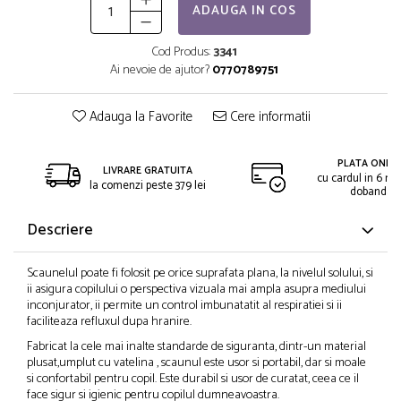
ADAUGA IN COS
Cod Produs:
3341
Ai nevoie de ajutor?
0770789751
Adauga la Favorite
Cere informatii
PLATA ONLIN
LIVRARE GRATUITA
cu cardul in 6 rat
la comenzi peste 379 lei
dobanda
Descriere
Scaunelul poate fi folosit pe orice suprafata plana, la nivelul solului, si
ii asigura copilului o perspectiva vizuala mai ampla asupra mediului
inconjurator, ii permite un control imbunatatit al respiratiei si ii
faciliteaza refluxul dupa hranire.
Fabricat la cele mai inalte standarde de siguranta, dintr-un material
plusat,umplut cu vatelina , scaunul este usor si portabil, dar si moale
si confortabil pentru copil. Este durabil si usor de curatat, ceea ce il
face sigur si igienic pentru copilul dumneavoastra.