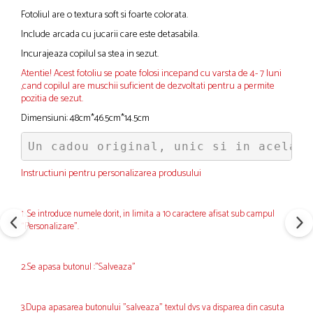
Fotoliul are o textura soft si foarte colorata.
Include arcada cu jucarii care este detasabila.
Incurajeaza copilul sa stea in sezut.
Atentie! Acest fotoliu se poate folosi incepand cu varsta de 4- 7 luni
,cand copilul are muschii suficient de dezvoltati pentru a permite
pozitia de sezut.
Dimensiuni: 48cm*46.5cm*14.5cm
Un cadou original, unic si in acelasi
Instructiuni pentru personalizarea produsului
1. Se introduce numele dorit, in limita a 10 caractere afisat sub campul
“Personalizare”.
2.Se apasa butonul :"Salveaza"
3.Dupa apasarea butonului "salveaza" textul dvs va disparea din casuta