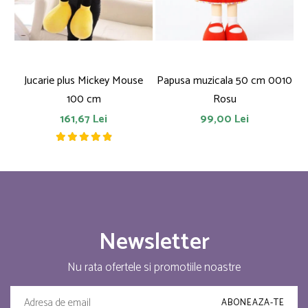
Jucarie plus Mickey Mouse
Papusa muzicala 50 cm 0010
F
100 cm
Rosu
161,67 Lei
99,00 Lei
Newsletter
Nu rata ofertele si promotiile noastre