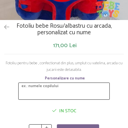
Saltelute de activitati
Masinute
Tablite educative
Papusi si accesorii
Trenulete si masinute
Trotinete
Unelte si bancuri de lucru
Fotoliu bebe Rosu/albastru cu arcada,
personalizat cu nume
171,00 Lei
Fotoliu pentru bebe , confectionat din plus, umplut cu vatelina, arcada cu
jucarii este detasabila.
Personalizare cu nume
IN STOC