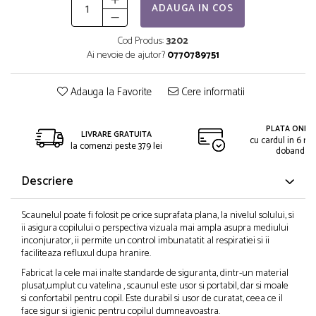
ADAUGA IN COS
Cod Produs:
3202
Ai nevoie de ajutor?
0770789751
Adauga la Favorite
Cere informatii
PLATA ONLIN
LIVRARE GRATUITA
cu cardul in 6 rat
la comenzi peste 379 lei
dobanda
Descriere
Scaunelul poate fi folosit pe orice suprafata plana, la nivelul solului, si
ii asigura copilului o perspectiva vizuala mai ampla asupra mediului
inconjurator, ii permite un control imbunatatit al respiratiei si ii
faciliteaza refluxul dupa hranire.
Fabricat la cele mai inalte standarde de siguranta, dintr-un material
plusat,umplut cu vatelina , scaunul este usor si portabil, dar si moale
si confortabil pentru copil. Este durabil si usor de curatat, ceea ce il
face sigur si igienic pentru copilul dumneavoastra.