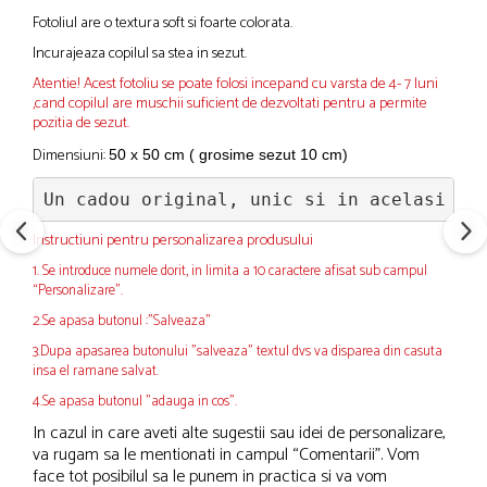
Fotoliul are o textura soft si foarte colorata.
Incurajeaza copilul sa stea in sezut.
Atentie! Acest fotoliu se poate folosi incepand cu varsta de 4- 7 luni
,cand copilul are muschii suficient de dezvoltati pentru a permite
pozitia de sezut.
Dimensiuni:
50 x 50 cm ( grosime sezut 10 cm)
Un cadou original, unic si in acelasi ti
Instructiuni pentru personalizarea produsului
1. Se introduce numele dorit, in limita a 10 caractere afisat sub campul
“Personalizare”.
2.Se apasa butonul :"Salveaza"
3.Dupa apasarea butonului "salveaza" textul dvs va disparea din casuta
insa el ramane salvat.
4.Se apasa butonul "adauga in cos".
In cazul in care aveti alte sugestii sau idei de personalizare,
va rugam sa le mentionati in campul “Comentarii”. Vom
face tot posibilul sa le punem in practica si va vom