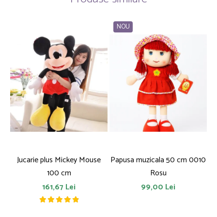
NOU
Jucarie plus Mickey Mouse
Papusa muzicala 50 cm 0010
F
100 cm
Rosu
161,67 Lei
99,00 Lei