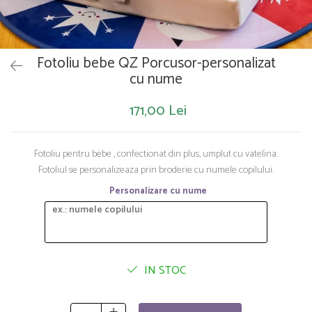
Saltelute de activitati
Masinute
Tablite educative
Papusi si accesorii
Trenulete si masinute
Trotinete
Unelte si bancuri de lucru
Fotoliu bebe QZ Porcusor-personalizat
cu nume
171,00 Lei
Fotoliu pentru bebe , confectionat din plus, umplut cu vatelina.
Fotoliul se personalizeaza prin broderie cu numele copilului.
Personalizare cu nume
IN STOC