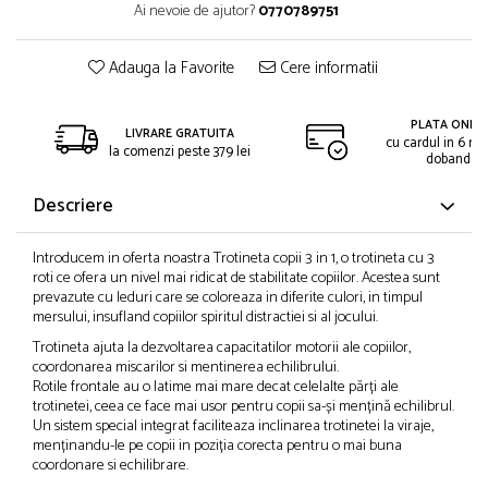
Ai nevoie de ajutor?
0770789751
Adauga la Favorite
Cere informatii
PLATA ONLIN
LIVRARE GRATUITA
cu cardul in 6 rat
la comenzi peste 379 lei
dobanda
Descriere
Introducem in oferta noastra Trotineta copii 3 in 1, o trotineta cu 3
roti ce ofera un nivel mai ridicat de stabilitate copiilor. Acestea sunt
prevazute cu leduri care se coloreaza in diferite culori, in timpul
mersului, insufland copiilor spiritul distractiei si al jocului.
Trotineta ajuta la dezvoltarea capacitatilor motorii ale copiilor,
coordonarea miscarilor si mentinerea echilibrului.
Rotile frontale au o latime mai mare decat celelalte părți ale
trotinetei, ceea ce face mai usor pentru copii sa-și mențină echilibrul.
Un sistem special integrat faciliteaza inclinarea trotinetei la viraje,
menținandu-le pe copii in poziția corecta pentru o mai buna
coordonare si echilibrare.