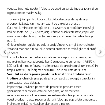
Aceasta trotineta poate fi folosita de copii cu varste intre 2-10 ani si cu
o greutate de maxim 50kg.
Trotineta 3 în 1 pentru Copii cu LED dotată cu șa detașabilă și
ergonomică, este un mod amuzant de a explora orașul.
Cu 2 roti luminoase pe față, de 13,5 x 4,5 cm, și o roată luminoasă și
lată pe spate, de 8,5 x 4,5 cm, asigurând o bună stabilitate, copiii vor
avea o senzație de siguranță precum și o experiență distractivă și
sigură.
Ghidonul este reglabil pe cele 3 poziții, între 72 cm și 83 cm, și este
dotat cu mânere din cauciuc pentru protectie termică și o mai bună
prindere.
Controlul franei pe roata din spate se face ușor prin apăsare, iar
rotile din silicon cu aderența bună sunt dotate cu rulmenti ABEC 7.
LED-urile din rotile fata sunt alimentate de un dinam și luminează în
timpul rotației, iar înălțimea sezutului de la sol este de 35 cm.
Sezutul se detașează pentru a transforma trotineta în
trotineta clasică
, și se poate plia compact, cu excepția cazului în
care sezutul este detașat.
Importanța unui echipament de protectie, precum casca,
genunchiere si cotiere este de neegalat, iar elementele
reflectorizante sunt de asemenea extrem de utile și recomandate.
Acest produs nu este recomandat a fi folosit pe suprafețe umede sau
înghețate, existând riscul de alunecare a rotilor.