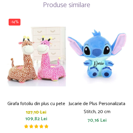
Produse similare
-14%
Girafa fotoliu din plus cu pete
Jucarie de Plus Personalizata
P
Stitch, 20 cm
127,10 Lei
109,82 Lei
70,16 Lei