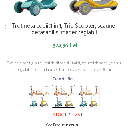
Saltelute de activitati
Masinute
Tablite educative
Papusi si accesorii
Trenulete si masinute
Trotinete
Unelte si bancuri de lucru
Trotineta copii 3 in 1, Trio Scooter, scaunel
detasabil si maner reglabil
324,36 Lei
Trotineta copii 3 in 1 cu roti de silicon si lumini, scaunel detasabil, maner
reglabil, recomandata pentru copii cu varsta intre 2 si 8 ani.
Culori
: Bleu
STOC EPUIZAT
Cod Produs:
112280