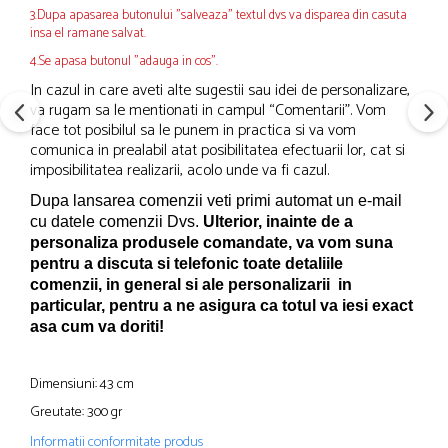
3.Dupa apasarea butonului "salveaza" textul dvs va disparea din casuta
insa el ramane salvat.
4.Se apasa butonul "adauga in cos".
In cazul in care aveti alte sugestii sau idei de personalizare,
va rugam sa le mentionati in campul “Comentarii”. Vom
face tot posibilul sa le punem in practica si va vom
comunica in prealabil atat posibilitatea efectuarii lor, cat si
imposibilitatea realizarii, acolo unde va fi cazul.
Dupa lansarea comenzii veti primi automat un e-mail
cu datele comenzii Dvs.
Ulterior, inainte de a
personaliza produsele comandate, va vom suna
pentru a discuta si telefonic toate detaliile
comenzii, in general si ale personalizarii in
particular, pentru a ne asigura ca totul va iesi exact
asa cum va doriti!
Dimensiuni: 43 cm
Greutate: 300 gr
Informatii conformitate produs