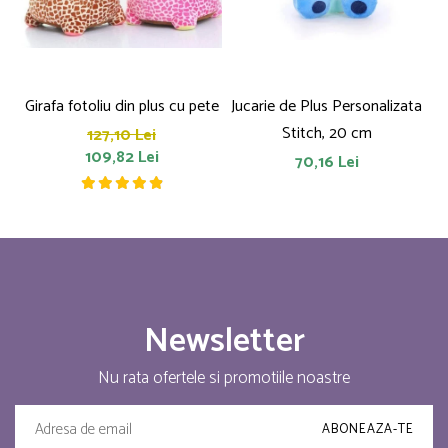
Girafa fotoliu din plus cu pete
Jucarie de Plus Personalizata
P
Stitch, 20 cm
127,10 Lei
109,82 Lei
70,16 Lei
Newsletter
Nu rata ofertele si promotiile noastre