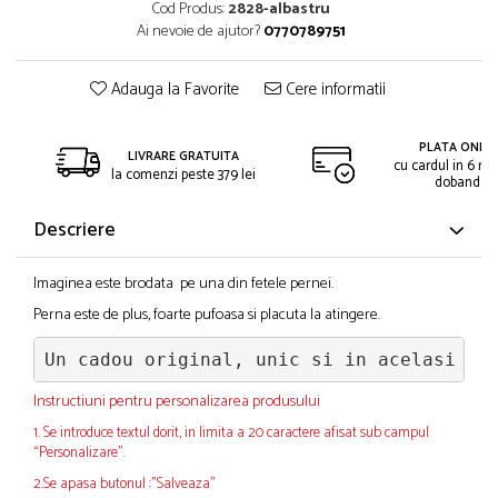
Cod Produs:
2828-albastru
Ai nevoie de ajutor?
0770789751
Adauga la Favorite
Cere informatii
PLATA ONLIN
LIVRARE GRATUITA
cu cardul in 6 rat
la comenzi peste 379 lei
dobanda
Descriere
Imaginea este brodata pe una din fetele pernei.
Perna este de plus, foarte pufoasa si placuta la atingere.
Un cadou original, unic si in acelasi ti
Instructiuni pentru personalizarea produsului
1. Se introduce textul dorit, in limita a 20 caractere afisat sub campul
“Personalizare”.
2.Se apasa butonul :"Salveaza"