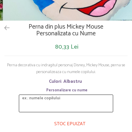
Saltelute de activitati
Masinute
Tablite educative
Papusi si accesorii
Trenulete si masinute
Trotinete
Unelte si bancuri de lucru
Perna din plus Mickey Mouse
Personalizata cu Nume
80,33 Lei
Perna decorativa cu indragitul personaj Disney, Mickey Mouse, perna se
personalizeaza cu numele copilului.
Culori
:
Albastru
Personalizare cu nume
STOC EPUIZAT