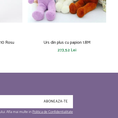
010 Rosu
Urs din plus cu papion 1.8M
273,52 Lei
lui. Afla mai multe in
Politica de Confidentialitate