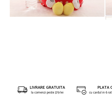
Saltelute de activitati
Masinute
Tablite educative
Papusi si accesorii
Trenulete si masinute
Trotinete
Unelte si bancuri de lucru
LIVRARE GRATUITA
PLATA 
la comenzi peste 379 lei
cu cardul in 6 r