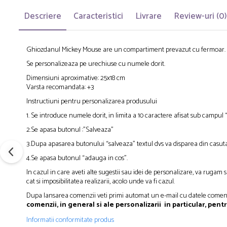
Descriere
Caracteristici
Livrare
Review-uri
(0)
Ghiozdanul Mickey Mouse are un compartiment prevazut cu fermoar. Dime
Se personalizeaza pe urechiuse cu numele dorit.
Dimensiuni aproximative: 25x18 cm
Varsta recomandata: +3
Instructiuni pentru personalizarea produsului
1. Se introduce numele dorit, in limita a 10 caractere afisat sub campul 
2.Se apasa butonul :”Salveaza”
3.Dupa apasarea butonului “salveaza” textul dvs va disparea din casuta
4.Se apasa butonul “adauga in cos”.
In cazul in care aveti alte sugestii sau idei de personalizare, va rugam 
cat si imposibilitatea realizarii, acolo unde va fi cazul.
Dupa lansarea comenzii veti primi automat un e-mail cu datele comen
comenzii, in general si ale personalizarii in particular, pentr
Informatii conformitate produs