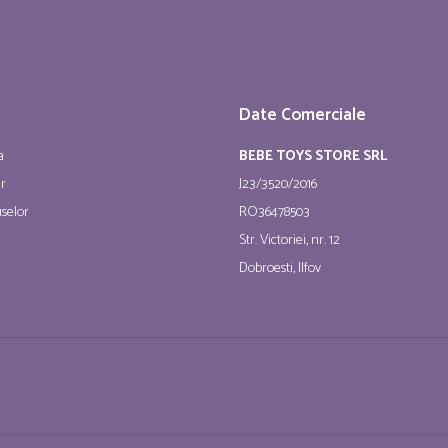
Date Comerciale
a
BEBE TOYS STORE SRL
ur
J23/3520/2016
selor
RO36478503
Str. Victoriei, nr. 12
Dobroesti, Ilfov