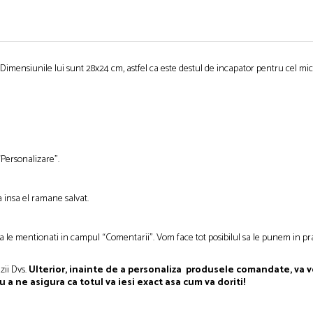
nsiunile lui sunt 28x24 cm, astfel ca este destul de incapator pentru cel mic. 
“Personalizare”.
 insa el ramane salvat.
sa le mentionati in campul “Comentarii”. Vom face tot posibilul sa le punem in prac
zii Dvs.
Ulterior, inainte de a personaliza produsele comandate, va v
u a ne asigura ca totul va iesi exact asa cum va doriti!