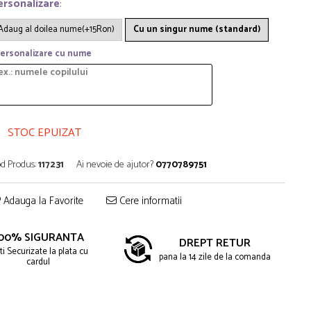
ersonalizare
:
Adaug al doilea nume(+15Ron)
Cu un singur nume (standard)
ersonalizare cu nume
STOC EPUIZAT
d Produs:
117231
Ai nevoie de ajutor?
0770789751
Adauga la Favorite
Cere informatii
00% SIGURANTA
DREPT RETUR
ti Securizate la plata cu
pana la 14 zile de la comanda
cardul