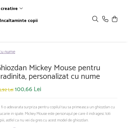
 creative
Incaltaminte copii
 cu nume
hiozdan Mickey Mouse pentru
radinita, personalizat cu nume
100,66 Lei
5,92 Lei
 fi o adevarata surpriza pentru copilul tau sa primeasca un ghiozdan cu
jucarie in spate. Mickey Mouse este personajul pe care il indragesc toti
piii, astfel ca nu vei da gres cu acest model de ghiozdan.