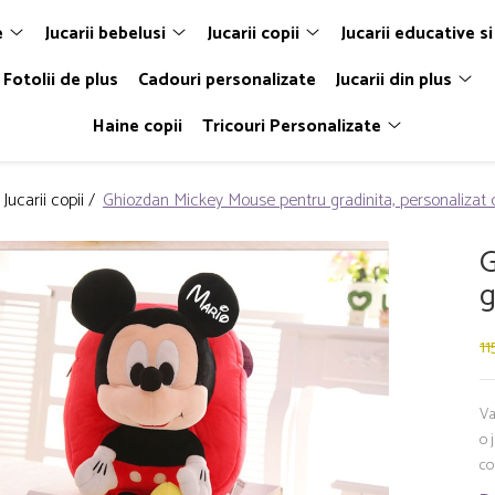
e
Jucarii bebelusi
Jucarii copii
Jucarii educative si
Fotolii de plus
Cadouri personalizate
Jucarii din plus
Haine copii
Tricouri Personalizate
Jucarii copii /
Ghiozdan Mickey Mouse pentru gradinita, personalizat
G
g
11
Va
o 
co