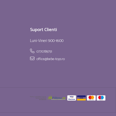
Suport Clienti
Luni-Vineri 9:00-16:00
0770789751
office@bebe-toys.ro