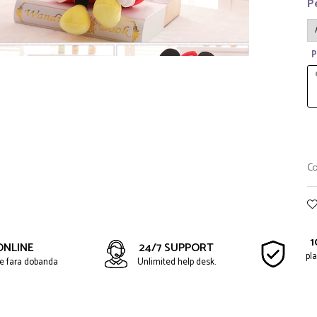
P
P
Co
1
ONLINE
24/7 SUPPORT
pla
ate fara dobanda
Unlimited help desk.