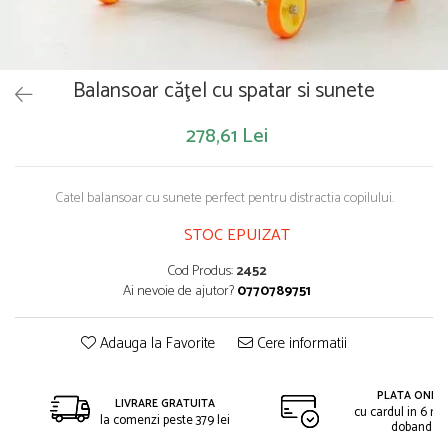
Saltelute de activitati
Masinute
Tablite educative
Papusi si accesorii
Trenulete si masinute
Trotinete
Unelte si bancuri de lucru
Balansoar căţel cu spatar si sunete
278,61 Lei
Catel balansoar cu sunete perfect pentru distractia copilului.
STOC EPUIZAT
Cod Produs:
2452
Ai nevoie de ajutor?
0770789751
Adauga la Favorite
Cere informatii
PLATA ONLIN
LIVRARE GRATUITA
cu cardul in 6 rat
la comenzi peste 379 lei
dobanda