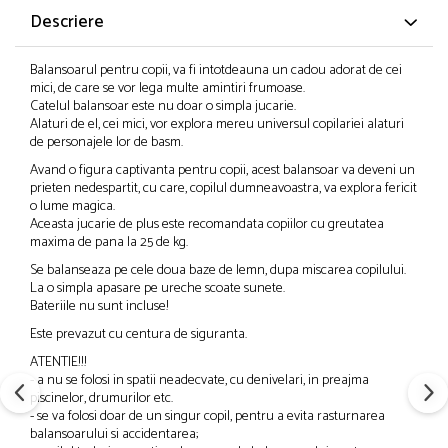
Descriere
Balansoarul pentru copii, va fi intotdeauna un cadou adorat de cei
mici, de care se vor lega multe amintiri frumoase.
Catelul balansoar este nu doar o simpla jucarie.
Alaturi de el, cei mici, vor explora mereu universul copilariei alaturi
de personajele lor de basm.
Avand o figura captivanta pentru copii, acest balansoar va deveni un
prieten nedespartit, cu care, copilul dumneavoastra, va explora fericit
o lume magica.
Aceasta jucarie de plus este recomandata copiilor cu greutatea
maxima de pana la 25 de kg.
Se balanseaza pe cele doua baze de lemn, dupa miscarea copilului.
La o simpla apasare pe ureche scoate sunete.
Bateriile nu sunt incluse!
Este prevazut cu centura de siguranta.
ATENTIE!!!
- a nu se folosi in spatii neadecvate, cu denivelari, in preajma
piscinelor, drumurilor etc.
- se va folosi doar de un singur copil, pentru a evita rasturnarea
balansoarului si accidentarea;