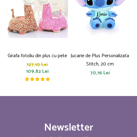
Girafa fotoliu din plus cu pete
Jucarie de Plus Personalizata
P
Stitch, 20 cm
127,10 Lei
109,82 Lei
70,16 Lei
Newsletter