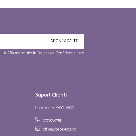
lui. Afla mai multe in
Politica de Confidentialitate
Suport Clienti
Luni-Vineri 9:00-16:00
0770789751
office@bebe-toys.ro