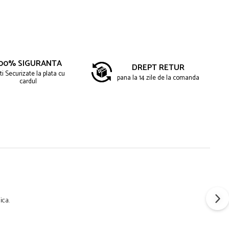
00% SIGURANTA
DREPT RETUR
ti Securizate la plata cu
pana la 14 zile de la comanda
cardul
ica.