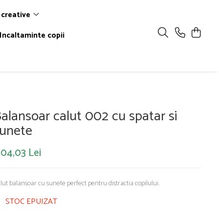
 creative
Incaltaminte copii
alansoar calut 002 cu spatar si
unete
304,03 Lei
lut balansoar cu sunete perfect pentru distractia copilului.
STOC EPUIZAT