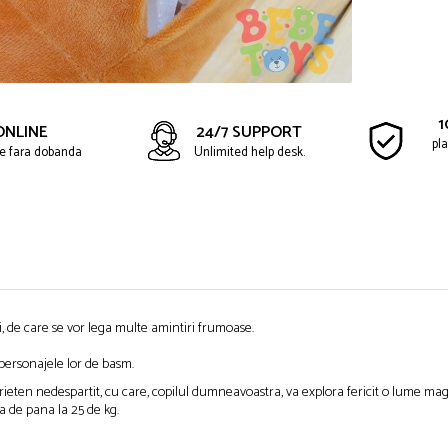
1
ONLINE
24/7 SUPPORT
pla
ate fara dobanda
Unlimited help desk.
, de care se vor lega multe amintiri frumoase.
e personajele lor de basm.
ieten nedespartit, cu care, copilul dumneavoastra, va explora fericit o lume mag
 de pana la 25 de kg.