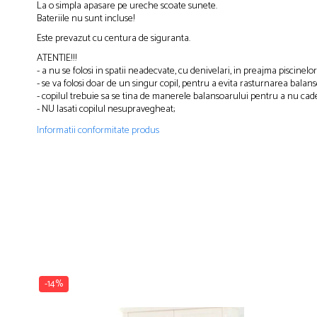
La o simpla apasare pe ureche scoate sunete.
Bateriile nu sunt incluse!
Este prevazut cu centura de siguranta.
ATENTIE!!!
- a nu se folosi in spatii neadecvate, cu denivelari, in preajma piscinelor
- se va folosi doar de un singur copil, pentru a evita rasturnarea balans
- copilul trebuie sa se tina de manerele balansoarului pentru a nu cade
- NU lasati copilul nesupravegheat;
Informatii conformitate produs
-14%