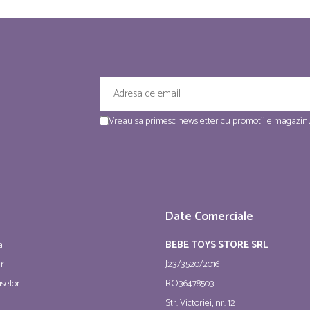
Vreau sa primesc newsletter cu promotiile magazinu
Date Comerciale
a
BEBE TOYS STORE SRL
ur
J23/3520/2016
selor
RO36478503
Str. Victoriei, nr. 12