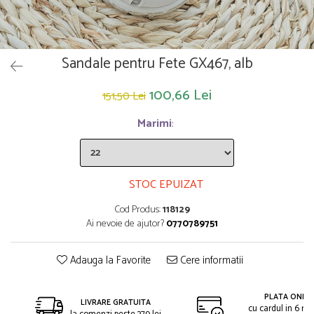
Saltelute de activitati
Masinute
Tablite educative
Papusi si accesorii
Trenulete si masinute
Trotinete
Unelte si bancuri de lucru
Sandale pentru Fete GX467, alb
100,66 Lei
151,50 Lei
Marimi
:
STOC EPUIZAT
Cod Produs:
118129
Ai nevoie de ajutor?
0770789751
Adauga la Favorite
Cere informatii
PLATA ONLIN
LIVRARE GRATUITA
cu cardul in 6 rat