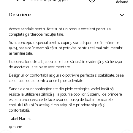
la comenzi peste 379 lei
dobanda
Descriere
Aceste sandale pentru fete sunt un produs excelent pentru a
completa garderoba micuței tale.
Sunt concepute special pentru copii și sunt disponibile în mărimile
19-24, ceea ce înseamnă că sunt potrivite pentru cei mai mici membri
ai familiei tale.
Culoarea lor este alb, ceea ce le face să iasă în evidență și să fie ușor
de asortat cu alte piese vestimentare.
Designul lor confortabil asigura o potrivire perfecta si stabilitate, ceea
ce le face ideale pentru orice tip de activitate.
Sandalele sunt confecționate din piele ecologica, astfel încât să
reziste la utilizarea zilnică și la jocurile copiilor. Sistemul de prindere
este cu arici, ceea ce le face ușor de pus și de luat in picioarele
copilului tău, și în același timp asigură o prindere sigură și
confortabilă.
Tabel Marimi:
19-12 cm