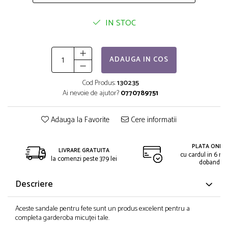
IN STOC
ADAUGA IN COS
Cod Produs:
130235
Ai nevoie de ajutor?
0770789751
Adauga la Favorite
Cere informatii
PLATA ONLIN
LIVRARE GRATUITA
cu cardul in 6 rat
la comenzi peste 379 lei
dobanda
Descriere
Aceste sandale pentru fete sunt un produs excelent pentru a
completa garderoba micuței tale.