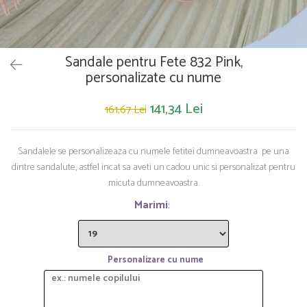
Saltelute de activitati
Masinute
Tablite educative
Papusi si accesorii
Trenulete si masinute
Trotinete
Unelte si bancuri de lucru
Sandale pentru Fete 832 Pink,
personalizate cu nume
141,34 Lei
161,67 Lei
Sandalele se personalizeaza cu numele fetitei dumneavoastra pe una
dintre sandalute, astfel incat sa aveti un cadou unic si personalizat pentru
micuta dumneavoastra.
Marimi
:
Personalizare cu nume