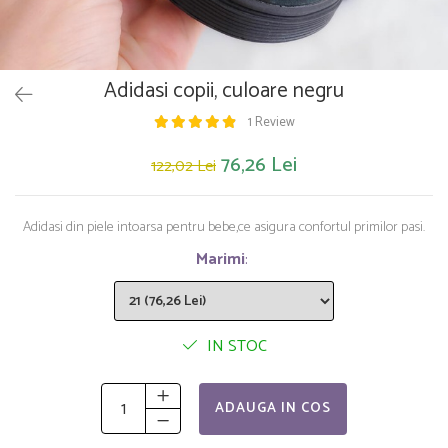
Saltelute de activitati
Masinute
Tablite educative
Papusi si accesorii
Trenulete si masinute
Trotinete
Unelte si bancuri de lucru
Adidasi copii, culoare negru
1 Review
76,26 Lei
122,02 Lei
Adidasi din piele intoarsa pentru bebe,ce asigura confortul primilor pasi.
Marimi
:
IN STOC
ADAUGA IN COS