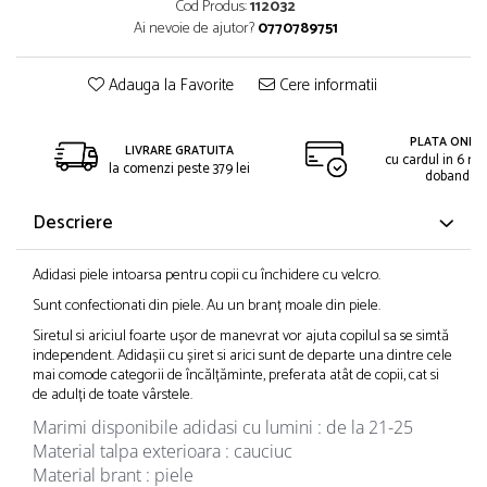
Cod Produs:
112032
Ai nevoie de ajutor?
0770789751
Adauga la Favorite
Cere informatii
PLATA ONLIN
LIVRARE GRATUITA
cu cardul in 6 rat
la comenzi peste 379 lei
dobanda
Descriere
Adidasi piele intoarsa pentru copii cu închidere cu velcro.
Sunt confectionati din piele. Au un branț moale din piele.
Siretul si ariciul foarte ușor de manevrat vor ajuta copilul sa se simtă
independent. Adidașii cu șiret si arici sunt de departe una dintre cele
mai comode categorii de încălțăminte, preferata atât de copii, cat si
de adulți de toate vârstele.
Marimi disponibile adidasi cu lumini : de la 21-25
Material talpa exterioara : cauciuc
Material brant : piele