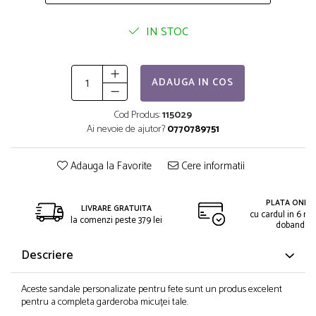
IN STOC
ADAUGA IN COS
Cod Produs:
115029
Ai nevoie de ajutor?
0770789751
Adauga la Favorite
Cere informatii
PLATA ONLIN
LIVRARE GRATUITA
cu cardul in 6 rat
la comenzi peste 379 lei
dobanda
Descriere
Aceste sandale personalizate pentru fete sunt un produs excelent
pentru a completa garderoba micuței tale.