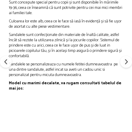
Sunt concepute special pentru copii și sunt disponibile în mărimile
19-36, ceea ce înseamnă că sunt potrivite pentru cei mai mici membri
ai familiei tale.
Culoarea lor este alb, ceea ce le face să iasă în evidență și să fie ușor
de asortat cu alte piese vestimentare.
Sandalele sunt confecționate din materiale de înaltă calitate, astfel
încât să reziste la utilizarea zilnică și la jocurile copiilor. Sistemul de
prindere este cu arici, ceea ce le face ușor de pus și de luat in
picioarele copilului tău, și în același timp asigură o prindere sigură și
confortabilă.
Sandalele se personalizeaza cu numele fetitei dumneavoastra pe
una dintre sandalute, astfel incat sa aveti un cadou unic si
personalizat pentru micuta dumneavoastra.
Model cu marimi decalate, va rugam consultati tabelul de
mai jos: