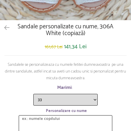
Saltelute de activitati
Masinute
Tablite educative
Papusi si accesorii
Trenulete si masinute
Trotinete
Unelte si bancuri de lucru
Sandale personalizate cu nume, 306A
White (copiază)
141,34 Lei
161,67 Lei
Sandalele se personalizeaza cu numele fetitei dumneavoastra pe una
dintre sandalute, astfel incat sa aveti un cadou unic si personalizat pentru
micuta dumneavoastra.
Marimi
:
Personalizare cu nume