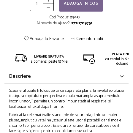
ADAUGA IN COS
Cod Produs:
2940
Ai nevoie de ajutor?
0770789751
Adauga la Favorite
Cere informatii
PLATA ONLIN
LIVRARE GRATUITA
cu cardul in 6 rat
la comenzi peste 379 lei
dobanda
Descriere
Scaunelul poate fi folosit pe orice suprafata plana, la nivelul solului, si
ii asigura copilului o perspectiva vizuala mai ampla asupra mediului
inconjurator, ii permite un control imbunatatit al respiratiei si ii
faciliteaza refluxul dupa hranire.
Fabricat la cele mai inalte standarde de siguranta, dintr-un material
plusat,umplut cu vatelina , scaunul este usor si portabil, dar si moale
si confortabil pentru copil. Este durabil si usor de curatat, ceea ce il
face sigur si igienic pentru copilul dumneavoastra.