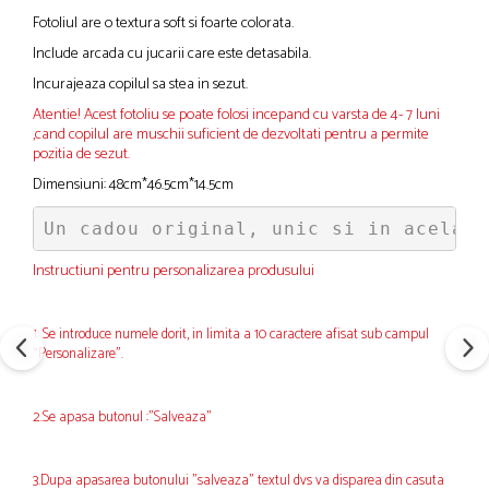
Fotoliul are o textura soft si foarte colorata.
Include arcada cu jucarii care este detasabila.
Incurajeaza copilul sa stea in sezut.
Atentie! Acest fotoliu se poate folosi incepand cu varsta de 4- 7 luni
,cand copilul are muschii suficient de dezvoltati pentru a permite
pozitia de sezut.
Dimensiuni: 48cm*46.5cm*14.5cm
Un cadou original, unic si in acelasi
Instructiuni pentru personalizarea produsului
1. Se introduce numele dorit, in limita a 10 caractere afisat sub campul
“Personalizare”.
2.Se apasa butonul :"Salveaza"
3.Dupa apasarea butonului "salveaza" textul dvs va disparea din casuta