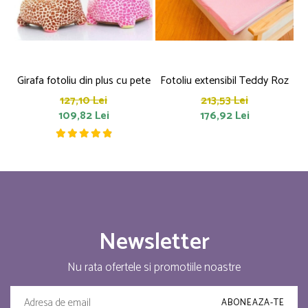
Girafa fotoliu din plus cu pete
Fotoliu extensibil Teddy Roz
a
127,10 Lei
213,53 Lei
109,82 Lei
176,92 Lei
Newsletter
Nu rata ofertele si promotiile noastre