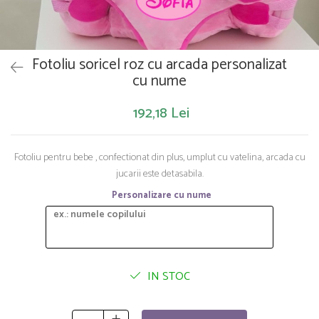
Saltelute de activitati
Masinute
Tablite educative
Papusi si accesorii
Trenulete si masinute
Trotinete
Unelte si bancuri de lucru
Fotoliu soricel roz cu arcada personalizat
cu nume
192,18 Lei
Fotoliu pentru bebe , confectionat din plus, umplut cu vatelina, arcada cu
jucarii este detasabila.
Personalizare cu nume
IN STOC