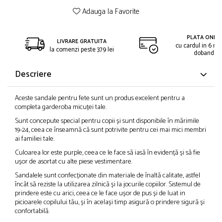
Adauga la Favorite
PLATA ONLIN
LIVRARE GRATUITA
cu cardul in 6 rat
la comenzi peste 379 lei
dobanda
Descriere
Aceste sandale pentru fete sunt un produs excelent pentru a
completa garderoba micuței tale.
Sunt concepute special pentru copii și sunt disponibile în mărimile
19-24, ceea ce înseamnă că sunt potrivite pentru cei mai mici membri
ai familiei tale.
Culoarea lor este purple, ceea ce le face să iasă în evidență și să fie
ușor de asortat cu alte piese vestimentare.
Sandalele sunt confecționate din materiale de înaltă calitate, astfel
încât să reziste la utilizarea zilnică și la jocurile copiilor. Sistemul de
prindere este cu arici, ceea ce le face ușor de pus și de luat in
picioarele copilului tău, și în același timp asigură o prindere sigură și
confortabilă.