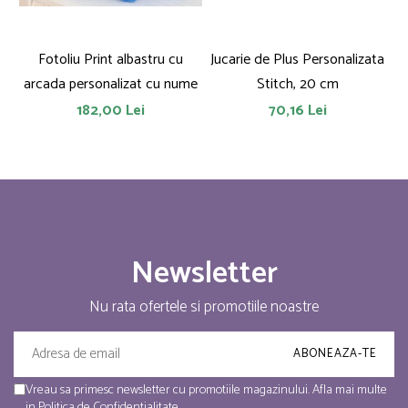
Fotoliu Print albastru cu
Jucarie de Plus Personalizata
J
arcada personalizat cu nume
Stitch, 20 cm
182,00 Lei
70,16 Lei
Newsletter
Nu rata ofertele si promotiile noastre
Vreau sa primesc newsletter cu promotiile magazinului. Afla mai multe
in
Politica de Confidentialitate