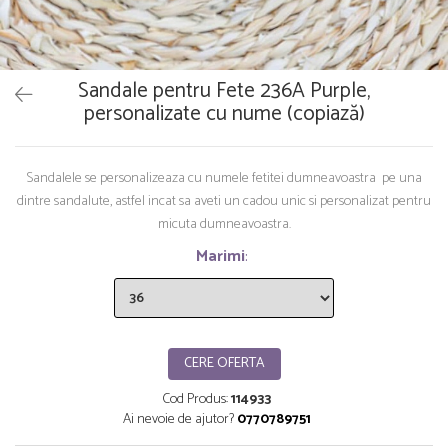
Saltelute de activitati
Masinute
Tablite educative
Papusi si accesorii
Trenulete si masinute
Trotinete
Unelte si bancuri de lucru
Sandale pentru Fete 236A Purple,
personalizate cu nume (copiază)
Sandalele se personalizeaza cu numele fetitei dumneavoastra pe una
dintre sandalute, astfel incat sa aveti un cadou unic si personalizat pentru
micuta dumneavoastra.
Marimi
:
CERE OFERTA
Cod Produs:
114933
Ai nevoie de ajutor?
0770789751