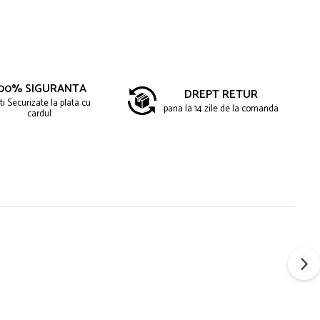
00% SIGURANTA
DREPT RETUR
ti Securizate la plata cu
pana la 14 zile de la comanda
cardul