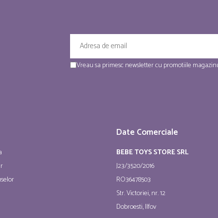
Vreau sa primesc newsletter cu promotiile magazinu
Date Comerciale
a
BEBE TOYS STORE SRL
ur
J23/3520/2016
selor
RO36478503
Str. Victoriei, nr. 12
Dobroesti, Ilfov