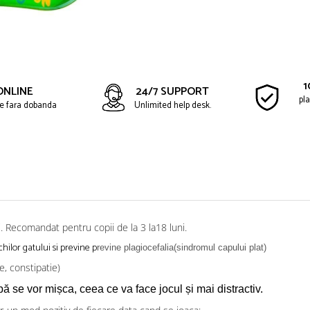
1
ONLINE
24/7 SUPPORT
pla
ate fara dobanda
Unlimited help desk.
i. Recomandat pentru copii de la 3 la18 luni.
chilor gatului si previne p
revine plagiocefalia(sindromul capului plat)
e, constipatie)
ă se vor mișca, ceea ce va face jocul și mai distractiv.