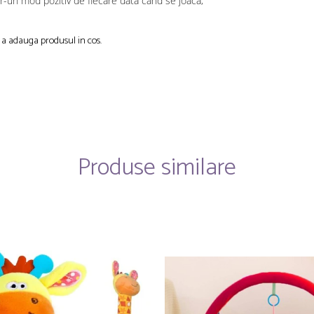
tr-un mod pozitiv de fiecare data cand se joaca;
e a adauga produsul in cos.
Produse similare