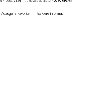
d Produs:
2856
Ai nevoie de ajutor?
0770789751
Adauga la Favorite
Cere informatii