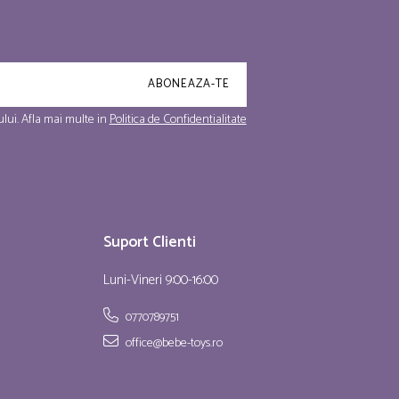
lui. Afla mai multe in
Politica de Confidentialitate
Suport Clienti
Luni-Vineri 9:00-16:00
0770789751
office@bebe-toys.ro