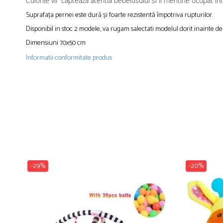
Culorile vii capteaza atentia bebelusului si il mentine ocupat in
Suprafața pernei este dură și foarte rezistentă împotriva rupturilor.
Disponibil in stoc 2 modele, va rugam salectati modelul dorit inainte d
Dimensiuni 70x50 cm
Informatii conformitate produs
-29%
-20%