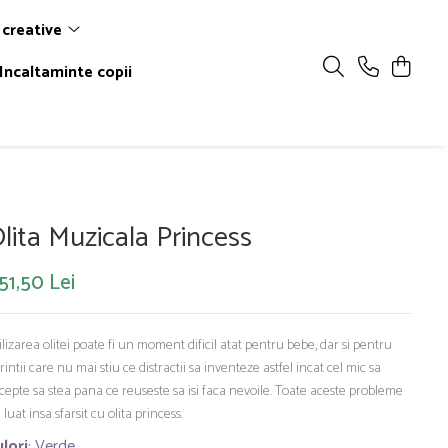
 creative
Incaltaminte copii
lita Muzicala Princess
51,50 Lei
ilizarea olitei poate fi un moment dificil atat pentru bebe, dar si pentru
rintii care nu mai stiu ce distractii sa inventeze astfel incat cel mic sa
cepte sa stea pana ce reuseste sa isi faca nevoile. Toate aceste probleme
 luat insa sfarsit cu olita princess.
lori
: Verde