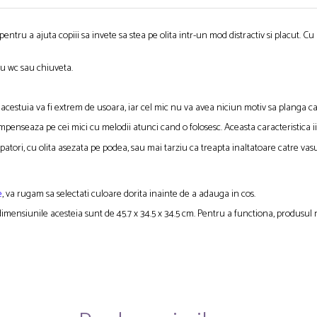
pentru a ajuta copiii sa invete sa stea pe olita intr-un mod distractiv si placut. Cu
tru wc sau chiuveta.
ea acestuia va fi extrem de usoara, iar cel mic nu va avea niciun motiv sa planga c
mpenseaza pe cei mici cu melodii atunci cand o folosesc. Aceasta caracteristica ii m
patori, cu olita asezata pe podea, sau mai tarziu ca treapta inaltatoare catre vasul
e
, va rugam sa selectati culoare dorita inainte de a adauga in cos.
 dimensiunile acesteia sunt de 45.7 x 34.5 x 34.5 cm. Pentru a functiona, produsul 