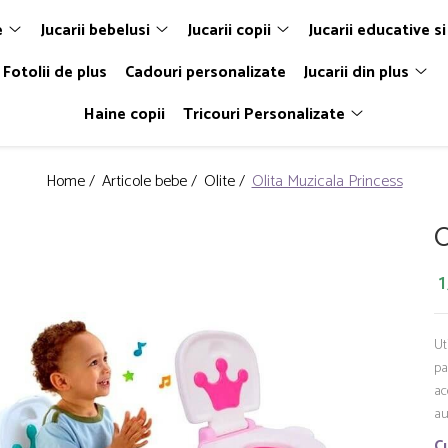
e
Jucarii bebelusi
Jucarii copii
Jucarii educative si
Fotolii de plus
Cadouri personalizate
Jucarii din plus
Haine copii
Tricouri Personalizate
Home /
Articole bebe /
Olite /
Olita Muzicala Princess
O
1
Ut
pa
ac
au
Cu