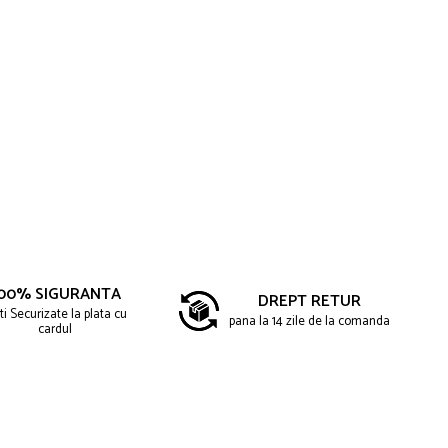
00% SIGURANTA
DREPT RETUR
ti Securizate la plata cu
pana la 14 zile de la comanda
cardul