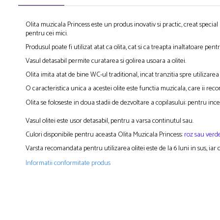
Olita muzicala Princess este un produs inovativ si practic, creat special 
pentru cei mici.
Produsul poate fi utilizat atat ca olita, cat si ca treapta inaltatoare pen
Vasul detasabil permite curatarea si golirea usoara a olitei.
Olita imita atat de bine WC-ul traditional, incat tranzitia spre utilizar
O caracteristica unica a acestei olite este functia muzicala, care ii reco
Olita se foloseste in doua stadii de dezvoltare a copilasului: pentru ince
Vasul olitei este usor detasabil, pentru a varsa continutul sau.
Culori disponibile pentru aceasta Olita Muzicala Princess:
roz sau verd
Varsta recomandata pentru utilizarea olitei este de la 6 luni in sus, iar
Informatii conformitate produs