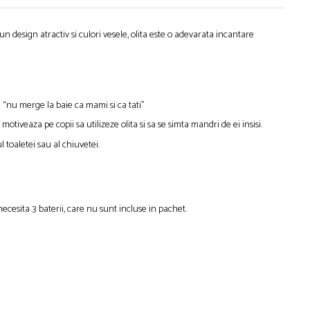
 un design atractiv si culori vesele, olita este o adevarata incantare
a “nu merge la baie ca mami si ca tati”
otiveaza pe copii sa utilizeze olita si sa se simta mandri de ei insisi.
 toaletei sau al chiuvetei.
necesita 3 baterii, care nu sunt incluse in pachet.