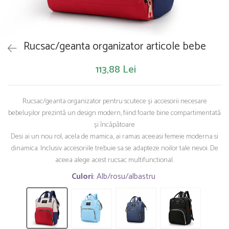
Saltelute de activitati
Masinute
Tablite educative
Papusi si accesorii
Trenulete si masinute
Trotinete
Unelte si bancuri de lucru
Rucsac/geanta organizator articole bebe
113,88 Lei
Rucsac/geanta organizator pentru scutece și accesorii necesare
bebelușilor prezintă un design modern, fiind foarte bine compartimentată
și încăpătoare
Desi ai un nou rol, acela de mamica, ai ramas aceeasi femeie moderna si
dinamica. Inclusiv accesoriile trebuie sa se adapteze noilor tale nevoi. De
aceea alege acest rucsac multifunctional.
Culori
: Alb/rosu/albastru