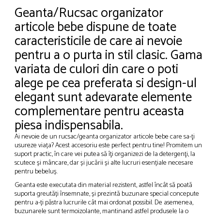
Geanta/Rucsac organizator
articole bebe dispune de toate
caracteristicile de care ai nevoie
pentru a o purta in stil clasic. Gama
variata de culori din care o poti
alege pe cea preferata si design-ul
elegant sunt adevarate elemente
complementare pentru aceasta
piesa indispensabila.
Ai nevoie de un rucsac/geanta organizator articole bebe care sa-ţi
usureze viața? Acest accesoriu este perfect pentru tine! Promitem un
suport practic, în care vei putea să îţi organizezi de la detergenţi, la
scutece și mâncare, dar și jucării și alte lucruri esențiale necesare
pentru bebeluș.
Geanta este executata din material rezistent, astfel încât să poată
suporta greutăți însemnate, și prezintă buzunare special concepute
pentru a-ți păstra lucrurile cât mai ordonat possibil. De asemenea,
buzunarele sunt termoizolante, mantinand astfel produsele la o