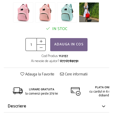
IN STOC
ADAUGA IN COS
Cod Produs:
112157
Ai nevoie de ajutor?
0770789751
Adauga la Favorite
Cere informatii
PLATA ONLIN
LIVRARE GRATUITA
cu cardul in 6 rat
la comenzi peste 379 lei
dobanda
Descriere