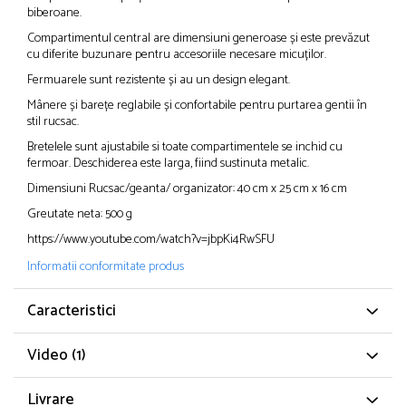
biberoane.
Compartimentul central are dimensiuni generoase și este prevăzut
cu diferite buzunare pentru accesoriile necesare micuților.
Fermuarele sunt rezistente și au un design elegant.
Mânere și barețe reglabile și confortabile pentru purtarea gentii în
stil rucsac.
Bretelele sunt ajustabile si toate compartimentele se inchid cu
fermoar. Deschiderea este larga, fiind sustinuta metalic.
Dimensiuni Rucsac/geanta/ organizator: 40 cm x 25 cm x 16 cm
Greutate neta: 500 g
https://www.youtube.com/watch?v=jbpKi4RwSFU
Informatii conformitate produs
Caracteristici
Video
(1)
Livrare