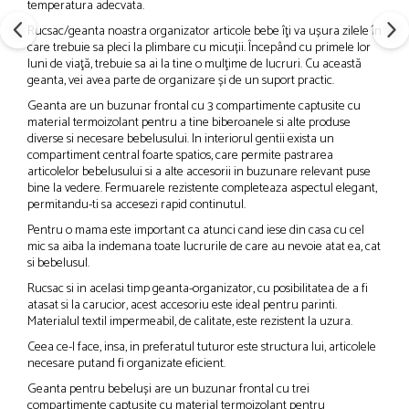
temperatura adecvata.
Rucsac/geanta noastra organizator articole bebe îţi va ușura zilele în
care trebuie sa pleci la plimbare cu micuții. Începând cu primele lor
luni de viaţă, trebuie sa ai la tine o mulţime de lucruri. Cu această
geanta, vei avea parte de organizare și de un suport practic.
Geanta are un buzunar frontal cu 3 compartimente captusite cu
material termoizolant pentru a tine biberoanele si alte produse
diverse si necesare bebelusului. In interiorul gentii exista un
compartiment central foarte spatios, care permite pastrarea
articolelor bebelusului si a alte accesorii in buzunare relevant puse
bine la vedere. Fermuarele rezistente completeaza aspectul elegant,
permitandu-ti sa accesezi rapid continutul.
Pentru o mama este important ca atunci cand iese din casa cu cel
mic sa aiba la indemana toate lucrurile de care au nevoie atat ea, cat
si bebelusul.
Rucsac si in acelasi timp geanta-organizator, cu posibilitatea de a fi
atasat si la carucior, acest accesoriu este ideal pentru parinti.
Materialul textil impermeabil, de calitate, este rezistent la uzura.
Ceea ce-l face, insa, in preferatul tuturor este structura lui, articolele
necesare putand fi organizate eficient.
Geanta pentru bebeluși are un buzunar frontal cu trei
compartimente captușite cu material termoizolant pentru