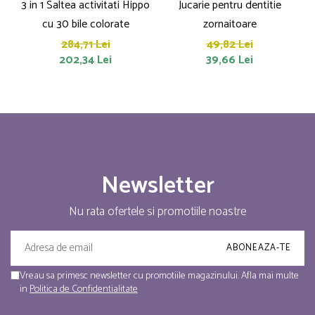
3 in 1 Saltea activitati Hippo
Jucarie pentru dentitie
cu 30 bile colorate
zornaitoare
a
284,71 Lei
49,82 Lei
202,34 Lei
39,66 Lei
Newsletter
Nu rata ofertele si promotiile noastre
Vreau sa primesc newsletter cu promotiile magazinului. Afla mai multe
in
Politica de Confidentialitate