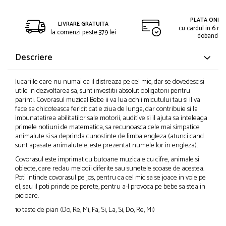
PLATA ONLIN
LIVRARE GRATUITA
cu cardul in 6 rat
la comenzi peste 379 lei
dobanda
Descriere
Jucariile care nu numai ca il distreaza pe cel mic, dar se dovedesc si
utile in dezvoltarea sa, sunt investitii absolut obligatorii pentru
parinti. Covorasul muzical Bebe ii va lua ochii micutului tau si il va
face sa chicoteasca fericit cat e ziua de lunga, dar contribuie si la
imbunatatirea abilitatilor sale motorii, auditive si il ajuta sa inteleaga
primele notiuni de matematica, sa recunoasca cele mai simpatice
animalute si sa deprinda cunostinte de limba engleza (atunci cand
sunt apasate animalutele, este prezentat numele lor in engleza).
Covorasul este imprimat cu butoane muzicale cu cifre, animale si
obiecte, care redau melodii diferite sau sunetele scoase de acestea.
Poti intinde covorasul pe jos, pentru ca cel mic sa se joace in voie pe
el, sau il poti prinde pe perete, pentru a-l provoca pe bebe sa stea in
picioare.
10 taste de pian (Do, Re, Mi, Fa, Si, La, Si, Do, Re, Mi)