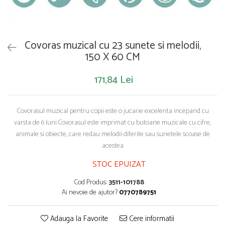
Saltelute de activitati
Masinute
Tablite educative
Papusi si accesorii
Trenulete si masinute
Trotinete
Unelte si bancuri de lucru
Covoras muzical cu 23 sunete si melodii,
150 X 60 CM
171,84 Lei
Covorasul muzical pentru copii este o jucarie excelenta incepand cu
varsta de 6 luni.Covorasul este imprimat cu butoane muzicale cu cifre,
animale si obiecte, care redau melodii diferite sau sunetele scoase de
acestea
STOC EPUIZAT
Cod Produs:
3511-101788
Ai nevoie de ajutor?
0770789751
Adauga la Favorite
Cere informatii