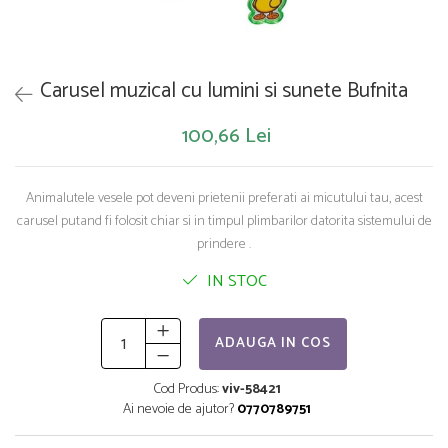
Saltelute de activitati
Masinute
Tablite educative
Papusi si accesorii
Trenulete si masinute
Trotinete
Unelte si bancuri de lucru
Carusel muzical cu lumini si sunete Bufnita
100,66 Lei
Animalutele vesele pot deveni prietenii preferati ai micutului tau, acest
carusel putand fi folosit chiar si in timpul plimbarilor datorita sistemului de
prindere .
IN STOC
ADAUGA IN COS
Cod Produs:
viv-58421
Ai nevoie de ajutor?
0770789751