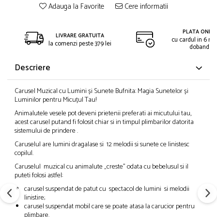
Adauga la Favorite
Cere informatii
PLATA ONLIN
LIVRARE GRATUITA
cu cardul in 6 rat
la comenzi peste 379 lei
dobanda
Descriere
Carusel Muzical cu Lumini și Sunete Bufnita: Magia Sunetelor și
Luminilor pentru Micuțul Tau!
Animalutele vesele pot deveni prietenii preferati ai micutului tau,
acest carusel putand fi folosit chiar si in timpul plimbarilor datorita
sistemului de prindere .
Caruselul are lumini dragalase si 12 melodii si sunete ce linistesc
copilul.
Caruselul muzical cu animalute „creste” odata cu bebelusul si il
puteti folosi astfel:
carusel suspendat de patut cu spectacol de lumini si melodii
linistire;
carusel suspendat mobil care se poate atasa la carucior pentru
plimbare.