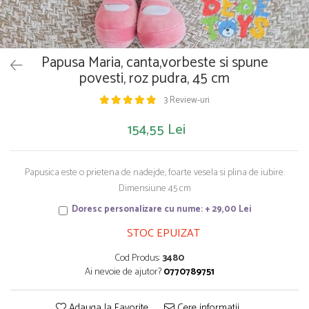
Saltelute de activitati
Masinute
Tablite educative
Papusi si accesorii
Trenulete si masinute
Trotinete
Unelte si bancuri de lucru
Papusa Maria, canta,vorbeste si spune
povesti, roz pudra, 45 cm
3 Review-uri
154,55 Lei
Papusica este o prietena de nadejde, foarte vesela si plina de iubire.
Dimensiune 45 cm
Doresc personalizare cu nume: + 29,00 Lei
STOC EPUIZAT
Cod Produs:
3480
Ai nevoie de ajutor?
0770789751
Adauga la Favorite
Cere informatii