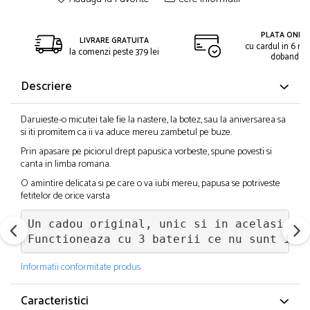
PLATA ONLIN
LIVRARE GRATUITA
cu cardul in 6 rat
la comenzi peste 379 lei
dobanda
Descriere
Daruieste-o micutei tale fie la nastere, la botez, sau la aniversarea sa
si iti promitem ca ii va aduce mereu zambetul pe buze.
Prin apasare pe piciorul drept papusica vorbeste, spune povesti si
canta in limba romana.
O amintire delicata si pe care o va iubi mereu, papusa se potriveste
fetitelor de orice varsta
Un cadou original, unic si in acelasi tim
Functioneaza cu 3 baterii ce nu sunt inc
Informatii conformitate produs
Caracteristici