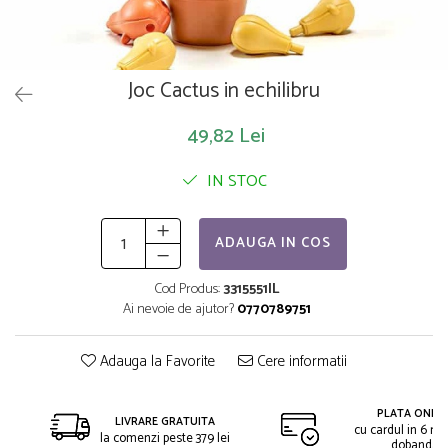
Saltelute de activitati
Masinute
Tablite educative
Papusi si accesorii
Trenulete si masinute
Trotinete
Unelte si bancuri de lucru
Joc Cactus in echilibru
49,82 Lei
IN STOC
ADAUGA IN COS
Cod Produs:
3315551IL
Ai nevoie de ajutor?
0770789751
Adauga la Favorite
Cere informatii
PLATA ONLIN
LIVRARE GRATUITA
cu cardul in 6 rat
la comenzi peste 379 lei
dobanda