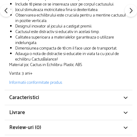
Include 18 piese ce se insereaza usor pe corpul cactusului.
Jocul stimuleaza motricitatea fina si dexteritatea.
Observarea echilibrului este cruciala pentru a mentine cactusul
in pozitie verticala.
Designul inovator al jocului a castigat premii.
Cactusul este distractiv si educativ in acelasi timp.
Calitatea superioara a materialelor garanteaza o utilizare
indelungata.
Dimensiunea compacta de 18 cm il face usor de transportat.
Adauga o nota de distractie si educatie in viata ta cu jocul de
echilibru CactusBalance!
Material joc Cactus in Echilibru: Plastic ABS
Varsta: 3 ani+
Informatii conformitate produs
Caracteristici
Livrare
Review-uri
(0)