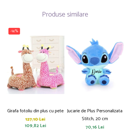
Produse similare
-14%
Girafa fotoliu din plus cu pete
Jucarie de Plus Personalizata
P
Stitch, 20 cm
127,10 Lei
109,82 Lei
70,16 Lei