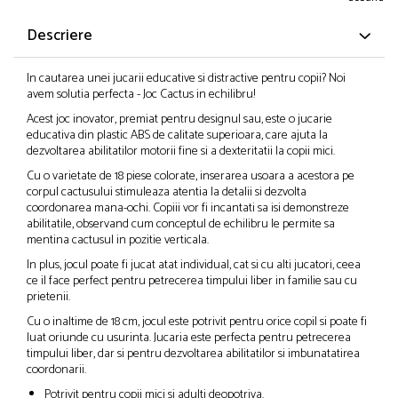
Descriere
In cautarea unei jucarii educative si distractive pentru copii? Noi
avem solutia perfecta - Joc Cactus in echilibru!
Acest joc inovator, premiat pentru designul sau, este o jucarie
educativa din plastic ABS de calitate superioara, care ajuta la
dezvoltarea abilitatilor motorii fine si a dexteritatii la copii mici.
Cu o varietate de 18 piese colorate, inserarea usoara a acestora pe
corpul cactusului stimuleaza atentia la detalii si dezvolta
coordonarea mana-ochi. Copiii vor fi incantati sa isi demonstreze
abilitatile, observand cum conceptul de echilibru le permite sa
mentina cactusul in pozitie verticala.
In plus, jocul poate fi jucat atat individual, cat si cu alti jucatori, ceea
ce il face perfect pentru petrecerea timpului liber in familie sau cu
prietenii.
Cu o inaltime de 18 cm, jocul este potrivit pentru orice copil si poate fi
luat oriunde cu usurinta. Jucaria este perfecta pentru petrecerea
timpului liber, dar si pentru dezvoltarea abilitatilor si imbunatatirea
coordonarii.
Potrivit pentru copii mici si adulti deopotriva.