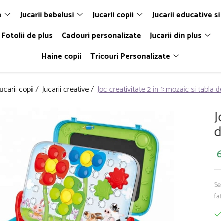
e
Jucarii bebelusi
Jucarii copii
Jucarii educative si
Fotolii de plus
Cadouri personalizate
Jucarii din plus
Haine copii
Tricouri Personalizate
Jucarii copii /
Jucarii creative /
Joc creativitate 2 in 1: mozaic si tabla 
J
d
6
Se
fa