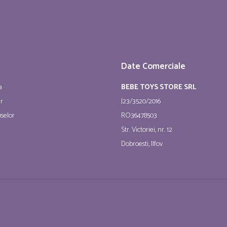
Date Comerciale
a
BEBE TOYS STORE SRL
ur
J23/3520/2016
selor
RO36478503
Str. Victoriei, nr. 12
Dobroesti, Ilfov