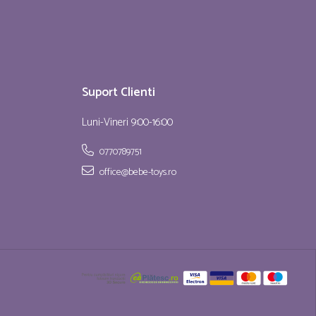
Suport Clienti
Luni-Vineri 9:00-16:00
0770789751
office@bebe-toys.ro