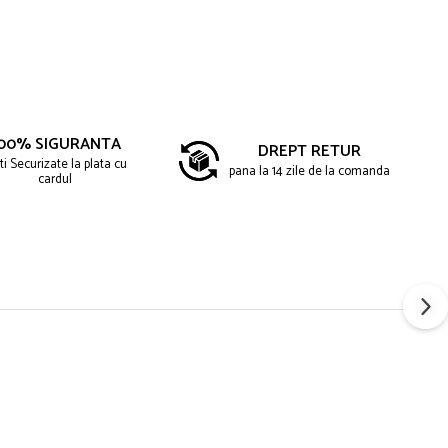
00% SIGURANTA
DREPT RETUR
ti Securizate la plata cu
pana la 14 zile de la comanda
cardul