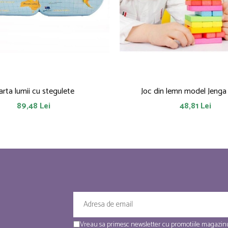
rta lumii cu stegulete
Joc din lemn model Jenga
89,48 Lei
48,81 Lei
Vreau sa primesc newsletter cu promotiile magazinu