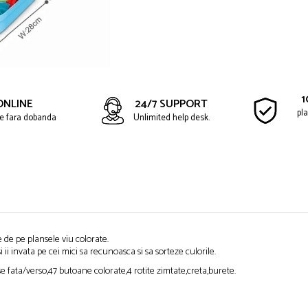
1
ONLINE
24/7 SUPPORT
pla
ate fara dobanda
Unlimited help desk.
e de pe plansele viu colorate.
i ii invata pe cei mici sa recunoasca si sa sorteze culorile.
se fata/verso,47 butoane colorate,4 rotite zimtate,creta,burete.