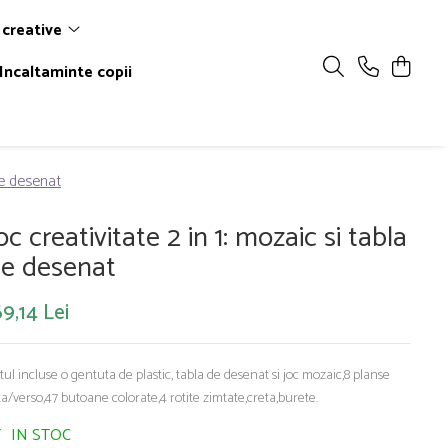
 creative
Incaltaminte copii
de desenat
oc creativitate 2 in 1: mozaic si tabla
e desenat
9,14 Lei
tul incluse o gentuta de plastic, tabla de desenat si joc mozaic,8 planse
ta/verso,47 butoane colorate,4 rotite zimtate,creta,burete.
IN STOC