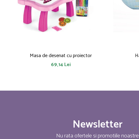
Masa de desenat cu proiector
Ha
69,14 Lei
Newsletter
Nu rata ofertele si promotiile noastre