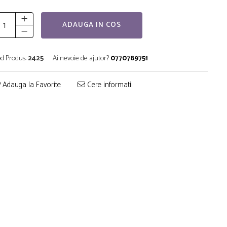
ADAUGA IN COS
d Produs:
2425
Ai nevoie de ajutor?
0770789751
Adauga la Favorite
Cere informatii