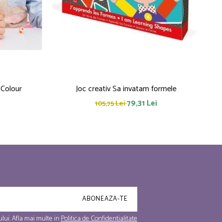
 Colour
Joc creativ Sa invatam formele
79,31 Lei
105,75 Lei
lui. Afla mai multe in
Politica de Confidentialitate