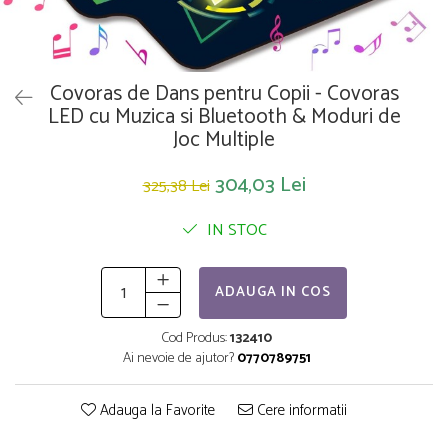
Saltelute de activitati
Masinute
Tablite educative
Papusi si accesorii
Trenulete si masinute
Trotinete
Unelte si bancuri de lucru
Covoras de Dans pentru Copii - Covoras
LED cu Muzica si Bluetooth & Moduri de
Joc Multiple
304,03 Lei
325,38 Lei
IN STOC
ADAUGA IN COS
Cod Produs:
132410
Ai nevoie de ajutor?
0770789751
Adauga la Favorite
Cere informatii