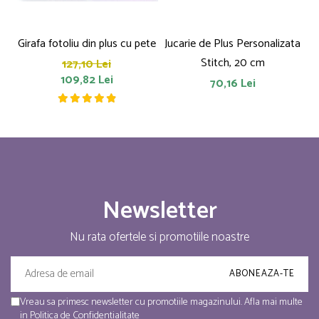
Girafa fotoliu din plus cu pete
Jucarie de Plus Personalizata
P
Stitch, 20 cm
127,10 Lei
109,82 Lei
70,16 Lei
Newsletter
Nu rata ofertele si promotiile noastre
Vreau sa primesc newsletter cu promotiile magazinului. Afla mai multe
in
Politica de Confidentialitate