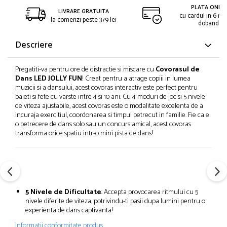
PLATA ONLIN
LIVRARE GRATUITA
cu cardul in 6 rat
la comenzi peste 379 lei
dobanda
Descriere
Pregatiti-va pentru ore de distractie si miscare cu
Covorasul de
Dans LED JOLLY FUN
! Creat pentru a atrage copiii in lumea
muzicii si a dansului, acest covoras interactiv este perfect pentru
baieti si fete cu varste intre 4 si 10 ani. Cu 4 moduri de joc si 5 nivele
de viteza ajustabile, acest covoras este o modalitate excelenta de a
incuraja exercitiul, coordonarea si timpul petrecut in familie. Fie ca e
o petrecere de dans solo sau un concurs amical, acest covoras
transforma orice spatiu intr-o mini pista de dans!
5 Nivele de Dificultate
: Accepta provocarea ritmului cu 5
nivele diferite de viteza, potrivindu-ti pasii dupa lumini pentru o
experienta de dans captivanta!
Informatii conformitate produs