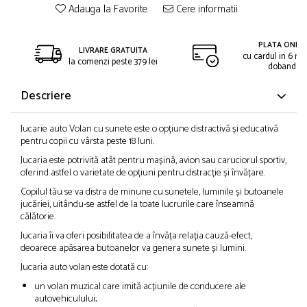
Adauga la Favorite
Cere informatii
PLATA ONLIN
LIVRARE GRATUITA
cu cardul in 6 rat
la comenzi peste 379 lei
dobanda
Descriere
Jucarie auto Volan cu sunete este o opțiune distractivă și educativă
pentru copii cu vârsta peste 18 luni.
Jucaria este potrivită atât pentru mașină, avion sau caruciorul sportiv,
oferind astfel o varietate de opțiuni pentru distracție și învățare.
Copilul tău se va distra de minune cu sunetele, luminile și butoanele
jucăriei, uitându-se astfel de la toate lucrurile care înseamnă
călătorie.
Jucaria îi va oferi posibilitatea de a învăța relația cauză-efect,
deoarece apăsarea butoanelor va genera sunete și lumini.
Jucaria auto volan este dotată cu:
un volan muzical care imită acțiunile de conducere ale
autovehiculului;