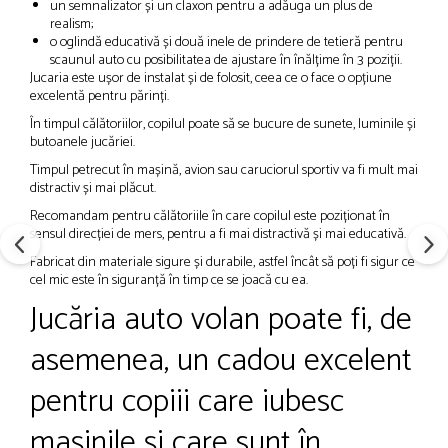
un semnalizator și un claxon pentru a adăuga un plus de
realism;
o oglindă educativă și două inele de prindere de tetieră pentru
scaunul auto cu posibilitatea de ajustare în înălțime în 3 poziții.
Jucaria este ușor de instalat și de folosit, ceea ce o face o opțiune
excelentă pentru părinți.
În timpul călătoriilor, copilul poate să se bucure de sunete, luminile și
butoanele jucăriei.
Timpul petrecut în mașină, avion sau caruciorul sportiv va fi mult mai
distractiv și mai plăcut.
Recomandam pentru călătoriile în care copilul este poziționat în
sensul direcției de mers, pentru a fi mai distractivă și mai educativă.
Fabricat din materiale sigure și durabile, astfel încât să poți fi sigur ce
cel mic este în siguranță în timp ce se joacă cu ea.
Jucăria auto volan poate fi, de
asemenea, un cadou excelent
pentru copiii care iubesc
mașinile și care sunt în