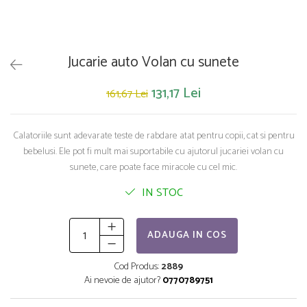
Saltelute de activitati
Masinute
Tablite educative
Papusi si accesorii
Trenulete si masinute
Trotinete
Unelte si bancuri de lucru
Jucarie auto Volan cu sunete
131,17 Lei
161,67 Lei
Calatoriile sunt adevarate teste de rabdare atat pentru copii, cat si pentru
bebelusi. Ele pot fi mult mai suportabile cu ajutorul jucariei volan cu
sunete, care poate face miracole cu cel mic.
IN STOC
ADAUGA IN COS
Cod Produs:
2889
Ai nevoie de ajutor?
0770789751