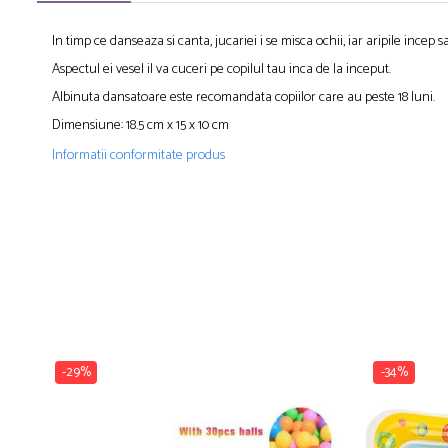
In timp ce danseaza si canta, jucariei i se misca ochii, iar aripile incep 
Aspectul ei vesel il va cuceri pe copilul tau inca de la inceput.
Albinuta dansatoare este recomandata copiilor care au peste 18 luni.
Dimensiune: 18.5 cm x 15 x 10 cm
Informatii conformitate produs
-29%
-34%