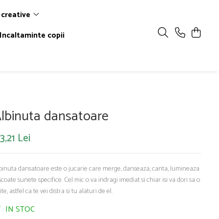
 creative
Incaltaminte copii
lbinuta dansatoare
3,21 Lei
binuta dansatoare este o jucarie care merge, danseaza, canta, lumineaza
 scoate sunete specifice. Cel mic o va indragi imediat si chiar isi va dori sa o
ite, astfel ca te vei distra si tu alaturi de el.
IN STOC