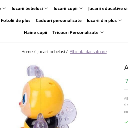
e
Jucarii bebelusi
Jucarii copii
Jucarii educative si
Fotolii de plus
Cadouri personalizate
Jucarii din plus
Haine copii
Tricouri Personalizate
Home /
Jucarii bebelusi /
Albinuta dansatoare
A
7
Al
si
im