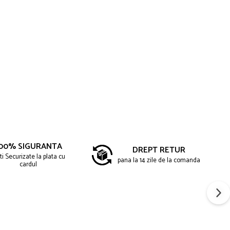
00% SIGURANTA
DREPT RETUR
ti Securizate la plata cu
pana la 14 zile de la comanda
cardul