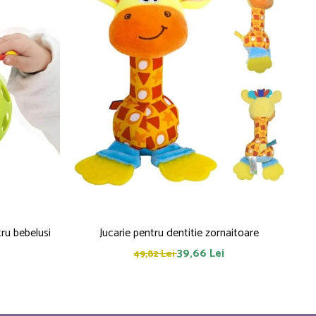
 Frogy jucarie pentru bebelusi
Jucarie pentru dentitie zornaitoare
P
39,66 Lei
49,82 Lei