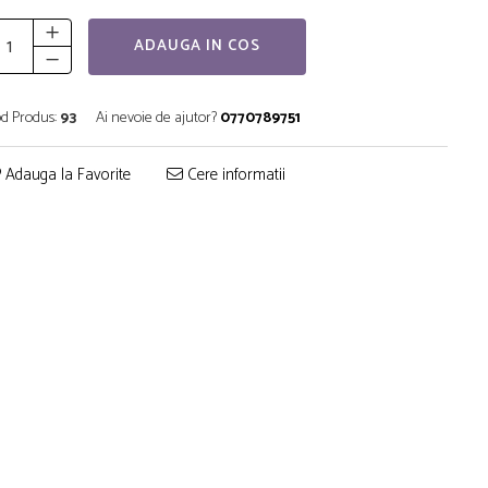
ADAUGA IN COS
d Produs:
93
Ai nevoie de ajutor?
0770789751
Adauga la Favorite
Cere informatii