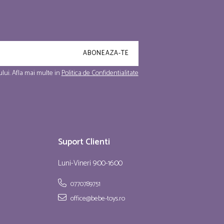
lui. Afla mai multe in
Politica de Confidentialitate
Suport Clienti
Luni-Vineri 9:00-16:00
0770789751
office@bebe-toys.ro