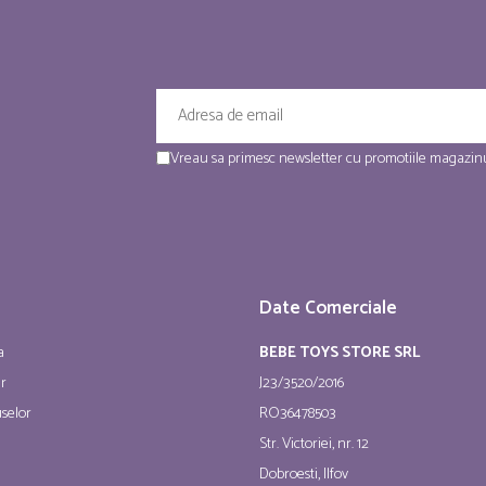
Vreau sa primesc newsletter cu promotiile magazinu
Date Comerciale
a
BEBE TOYS STORE SRL
ur
J23/3520/2016
selor
RO36478503
Str. Victoriei, nr. 12
Dobroesti, Ilfov