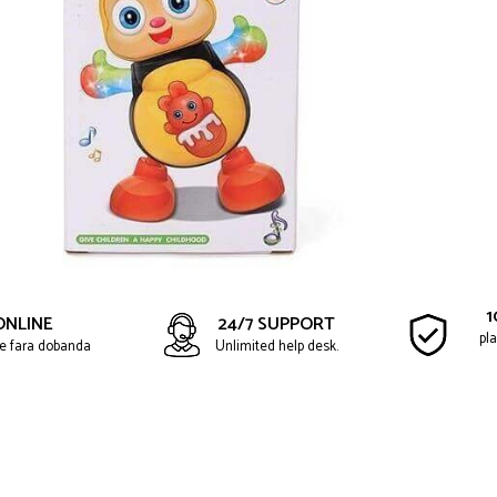
1
ONLINE
24/7 SUPPORT
pla
ate fara dobanda
Unlimited help desk.