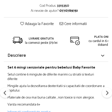
Cod Produs:
3315350
Ai nevoie de ajutor?
0770789751
Adauga la Favorite
Cere informatii
PLATA ONLIN
LIVRARE GRATUITA
cu cardul in 6 rat
la comenzi peste 379 lei
dobanda
Descriere
Set 6 mingi senzoriale pentru bebelusi Baby Favorite
Setul contine 6 mingiute de diferite marimi cu striatii si texturi
diferite
Mingiile ajuta la dezvoltarea dexteritatii si capacitatii de coordonare a
copilului.
Materiale de cea mai buna calitate , non toxice si non alergice.
Varsta recomandata 6+