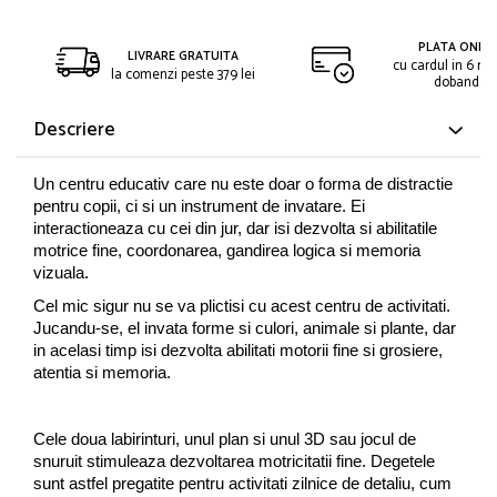
PLATA ONLIN
LIVRARE GRATUITA
cu cardul in 6 rat
la comenzi peste 379 lei
dobanda
Descriere
Un centru educativ care nu este doar o forma de distractie
pentru copii, ci si un instrument de invatare. Ei
interactioneaza cu cei din jur, dar isi dezvolta si abilitatile
motrice fine, coordonarea, gandirea logica si memoria
vizuala.
Cel mic sigur nu se va plictisi cu acest centru de activitati.
Jucandu-se, el invata forme si culori, animale si plante, dar
in acelasi timp isi dezvolta abilitati motorii fine si grosiere,
atentia si memoria.
Cele doua labirinturi, unul plan si unul 3D sau jocul de
snuruit stimuleaza dezvoltarea motricitatii fine. Degetele
sunt astfel pregatite pentru activitati zilnice de detaliu, cum