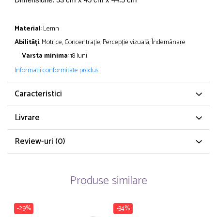
Material
: Lemn
Abilități
: Motrice, Concentrație, Percepție vizuală, Îndemânare
Varsta minima
: 18 luni
Informatii conformitate produs
Caracteristici
Livrare
Review-uri
(0)
Produse similare
-29%
-34%