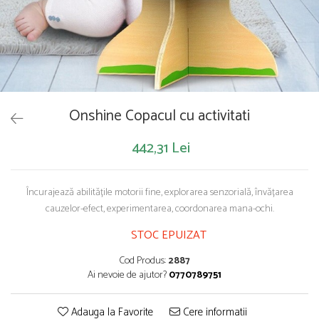
Saltelute de activitati
Masinute
Tablite educative
Papusi si accesorii
Trenulete si masinute
Trotinete
Unelte si bancuri de lucru
Onshine Copacul cu activitati
442,31 Lei
Încurajează abilitățile motorii fine, explorarea senzorială, învățarea
cauzelor-efect, experimentarea, coordonarea mana-ochi.
STOC EPUIZAT
Cod Produs:
2887
Ai nevoie de ajutor?
0770789751
Adauga la Favorite
Cere informatii