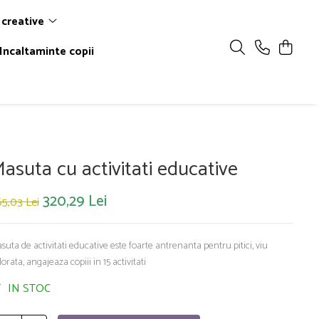
 creative
Incaltaminte copii
asuta cu activitati educative
320,29 Lei
5,03 Lei
suta de activitati educative este foarte antrenanta pentru pitici, viu
lorata, angajeaza copiii in 15 activitati
IN STOC