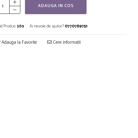
ADAUGA IN COS
d Produs:
589
Ai nevoie de ajutor?
0770789751
Adauga la Favorite
Cere informatii