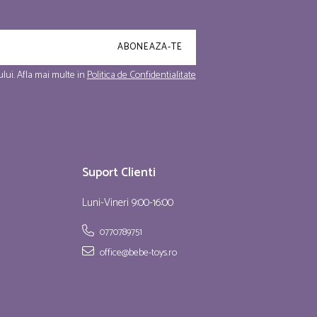
lui. Afla mai multe in
Politica de Confidentialitate
Suport Clienti
Luni-Vineri 9:00-16:00
0770789751
office@bebe-toys.ro