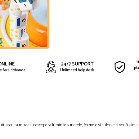
1
ONLINE
24/7 SUPPORT
pla
ate fara dobanda
Unlimited help desk.
ti: asculta muzica, descopera luminile,sunetele, formele si culorile si vor fi uimit