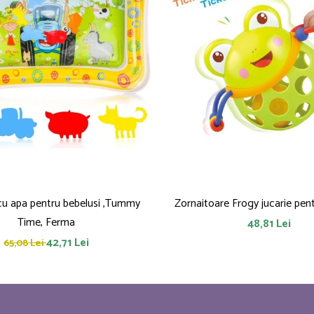
 cu apa pentru bebelusi ,Tummy
Zornaitoare
Time, Ferma
48,81 Lei
42,71 Lei
65,08 Lei