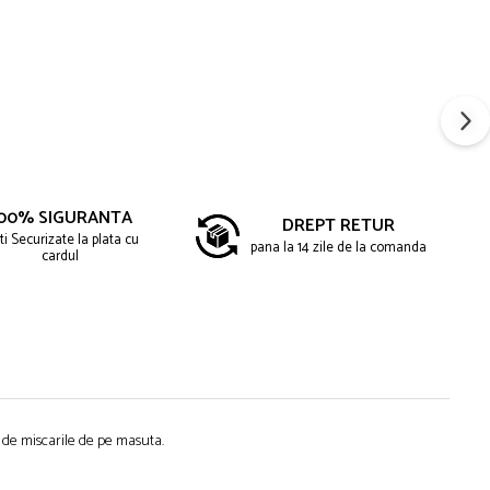
00% SIGURANTA
DREPT RETUR
ti Securizate la plata cu
pana la 14 zile de la comanda
cardul
i de miscarile de pe masuta.