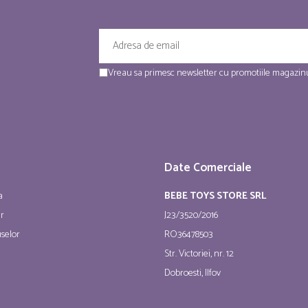
Vreau sa primesc newsletter cu promotiile magazinu
Date Comerciale
a
BEBE TOYS STORE SRL
ur
J23/3520/2016
selor
RO36478503
Str. Victoriei, nr. 12
Dobroesti, Ilfov