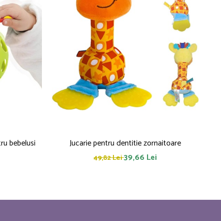
 Frogy jucarie pentru bebelusi
Jucarie pentru dentitie zornaitoare
P
39,66 Lei
49,82 Lei