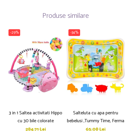
Produse similare
-29%
-34%
3 in 1 Saltea activitati Hippo
Salteluta cu apa pentru
cu 30 bile colorate
bebelusi ,Tummy Time, Ferma
284,71 Lei
65,08 Lei