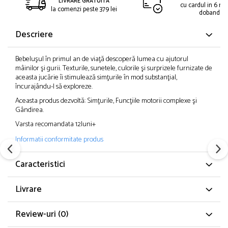
LIVRARE GRATUITA
cu cardul in 6 rat
la comenzi peste 379 lei
dobanda
Descriere
Bebeluşul în primul an de viaţă descoperă lumea cu ajutorul
mâinilor şi gurii. Texturile, sunetele, culorile şi surprizele furnizate de
aceasta jucărie îi stimulează simţurile în mod substanţial,
încurajându-l să exploreze.
Aceasta produs dezvoltă: Simţurile, Funcţiile motorii complexe şi
Gândirea.
Varsta recomandata 12luni+
Informatii conformitate produs
Caracteristici
Livrare
Review-uri
(0)