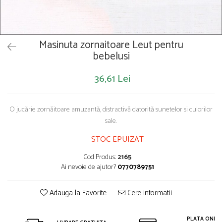
Saltelute de activitati
Masinute
Tablite educative
Papusi si accesorii
Trenulete si masinute
Trotinete
Unelte si bancuri de lucru
Masinuta zornaitoare Leut pentru
bebelusi
36,61 Lei
O jucărie zornăitoare amuzantă, distractivă datorită sunetelor si culorilor
sale.
STOC EPUIZAT
Cod Produs:
2165
Ai nevoie de ajutor?
0770789751
Adauga la Favorite
Cere informatii
PLATA ONLIN