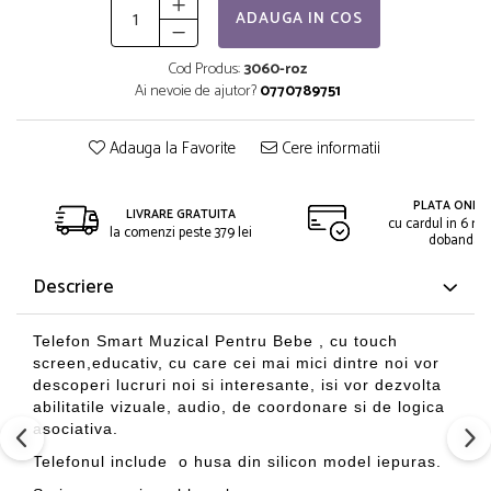
ADAUGA IN COS
Cod Produs:
3060-roz
Ai nevoie de ajutor?
0770789751
Adauga la Favorite
Cere informatii
PLATA ONLIN
LIVRARE GRATUITA
cu cardul in 6 rat
la comenzi peste 379 lei
dobanda
Descriere
Telefon Smart Muzical Pentru Bebe , cu touch
screen,educativ, cu care cei mai mici dintre noi vor
descoperi lucruri noi si interesante, isi vor dezvolta
abilitatile vizuale, audio, de coordonare si de logica
asociativa.
Telefonul include o husa din silicon model iepuras.