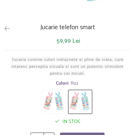
Saltelute de activitati
Masinute
Tablite educative
Papusi si accesorii
Trenulete si masinute
Trotinete
Unelte si bancuri de lucru
Jucarie telefon smart
59,99 Lei
Jucaria contine culori indraznete si pline de viata, care
intaresc perceptia vizuala si sunt un puternic stimulent
pentru cei micuti.
Culori
: Roz
IN STOC