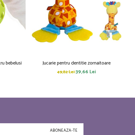
 Frogy jucarie pentru bebelusi
Jucarie pentru dentitie zornaitoare
P
39,66 Lei
49,82 Lei