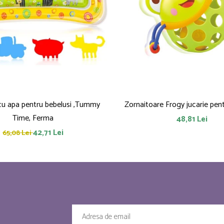
 cu apa pentru bebelusi ,Tummy
Zornaitoare
Time, Ferma
48,81 Lei
42,71 Lei
65,08 Lei