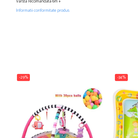
Varsta recomandata 6m +
Informatii conformitate produs
-29%
-34%