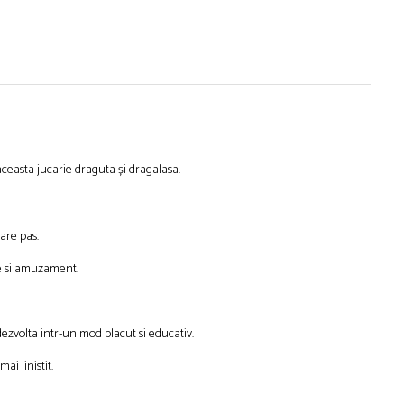
aceasta jucarie draguta și dragalasa.
care pas.
ie si amuzament.
 dezvolta intr-un mod placut si educativ.
i linistit.