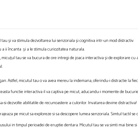
au și va stimula dezvoltarea lui senzoriala și cognitiva intr-un mod distractiv.
 ii încanta și a le stimula curiozitatea naturala.
a, micuțul tau se va bucura de ore intregi de joaca interactiva și de explorare cu 
l:
agan. Astfel, micutul tau o va avea mereu la indemana, oferindu-i distractie la fie
 Aceasta functie interactiva il va captiva pe micut, aducandu-i momente de bucur
a-si dezvolte abilitatile de recunoastere a culorilor. Invatarea devine distractiva!
ncurajeaza pe micut sa exploreze si sa descopere lumea senzoriala. Simtul tactil se
ului in timpul perioadei de eruptie dentara. Micutul tau se va simti mai bine si ma