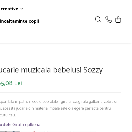
 creative
Incaltaminte copii
ucarie muzicala bebelusi Sozzy
65,08 Lei
sponibila in patru modele adorabile - girafa roz, girafa galbena, zebra si
u, aceasta jucarie din material moale este o alegere perfecta pentru
cutul tau.
odel:
: Girafa galbena