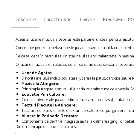
Descriere
Caracteristici
Livrare
Review-uri
(0)
Aceasta jucarie muzicala bebelusi este partenerul ideal pentru micutul t
Concepute pentru bebeluși ,aceste jucarii muzicale sunt facute pentru a
Fie ca se joaca în patutul sau,in scaunelul sau ori calatoreste în masin
O jucarie muzicala din plus, cu detalii ce stimuleaza senzorial bebelusu
Usor de Agatat
:
Datorita inelului inclus, poti atasa jucarea la patut, carucior sau le
Muzica la Atingere:
Prin simpla tragere a snurului, jucaria va emite o melodie vesela.
Educatie Prin Culoare:
Culorile intense ale jucariei stimuleaza vizual copilasul, ajutandu-l s
Texturi Placute la Atingere:
Tesatura de plus si diferitele texturi aplicate pe corpul girafei il i
Alinare in Perioada Dentara:
Componenta de dentitie integrata ajuta la calmarea gingiilor bebelus
Dimensiuni aprozimative : 31 x 10 x 5 cm