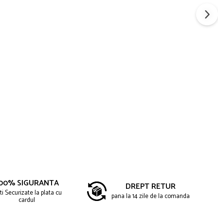
00% SIGURANTA
DREPT RETUR
ti Securizate la plata cu
pana la 14 zile de la comanda
cardul