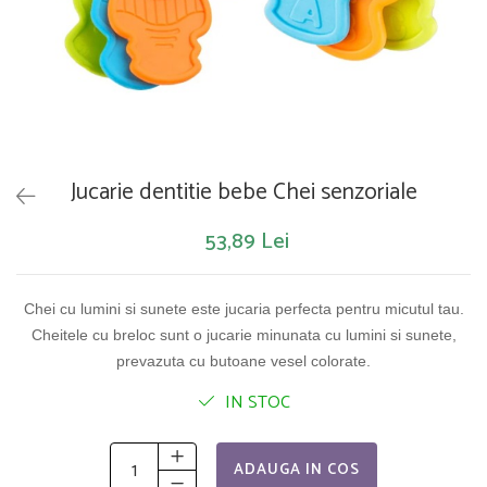
Saltelute de activitati
Masinute
Tablite educative
Papusi si accesorii
Trenulete si masinute
Trotinete
Unelte si bancuri de lucru
Jucarie dentitie bebe Chei senzoriale
53,89 Lei
Chei cu lumini si sunete este jucaria perfecta pentru micutul tau.
Cheitele cu breloc sunt o jucarie minunata cu lumini si sunete,
prevazuta cu butoane vesel colorate.
IN STOC
ADAUGA IN COS