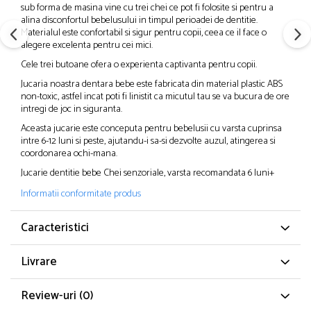
sub forma de masina vine cu trei chei ce pot fi folosite si pentru a
alina disconfortul bebelusului in timpul perioadei de dentitie.
Materialul este confortabil si sigur pentru copii, ceea ce il face o
alegere excelenta pentru cei mici.
Cele trei butoane ofera o experienta captivanta pentru copii.
Jucaria noastra dentara bebe este fabricata din material plastic ABS
non-toxic, astfel incat poti fi linistit ca micutul tau se va bucura de ore
intregi de joc in siguranta.
Aceasta jucarie este conceputa pentru bebelusii cu varsta cuprinsa
intre 6-12 luni si peste, ajutandu-i sa-si dezvolte auzul, atingerea si
coordonarea ochi-mana.
Jucarie dentitie bebe Chei senzoriale, varsta recomandata 6 luni+
Informatii conformitate produs
Caracteristici
Livrare
Review-uri
(0)