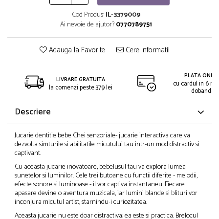
Cod Produs:
IL-3379009
Ai nevoie de ajutor?
0770789751
Adauga la Favorite
Cere informatii
PLATA ONLIN
LIVRARE GRATUITA
cu cardul in 6 rat
la comenzi peste 379 lei
dobanda
Descriere
Jucarie dentitie bebe Chei senzoriale- jucarie interactiva care va
dezvolta simturile si abilitatile micutului tau intr-un mod distractiv si
captivant.
Cu aceasta jucarie inovatoare, bebelusul tau va explora lumea
sunetelor si luminilor. Cele trei butoane cu functii diferite - melodii,
efecte sonore si luminoase - il vor captiva instantaneu. Fiecare
apasare devine o aventura muzicala, iar lumini blande si blituri vor
inconjura micutul artist, starnindu-i curiozitatea.
Aceasta jucarie nu este doar distractiva; ea este si practica. Brelocul