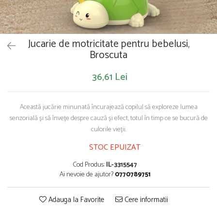
Saltelute de activitati
Masinute
Tablite educative
Papusi si accesorii
Trenulete si masinute
Trotinete
Unelte si bancuri de lucru
Jucarie de motricitate pentru bebelusi,
Broscuta
36,61 Lei
Această jucărie minunată încurajează copilul să exploreze lumea
senzorială și să învețe despre cauză și efect, totul în timp ce se bucură de
culorile vieții.
STOC EPUIZAT
Cod Produs:
IL-3315547
Ai nevoie de ajutor?
0770789751
Adauga la Favorite
Cere informatii