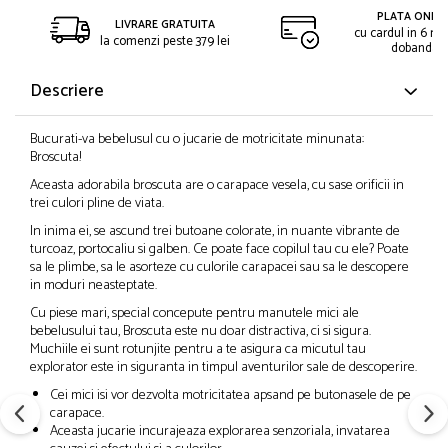
PLATA ONLIN
LIVRARE GRATUITA
cu cardul in 6 rat
la comenzi peste 379 lei
dobanda
Descriere
Bucurati-va bebelusul cu o jucarie de motricitate minunata:
Broscuta!
Aceasta adorabila broscuta are o carapace vesela, cu sase orificii in
trei culori pline de viata.
In inima ei, se ascund trei butoane colorate, in nuante vibrante de
turcoaz, portocaliu si galben. Ce poate face copilul tau cu ele? Poate
sa le plimbe, sa le asorteze cu culorile carapacei sau sa le descopere
in moduri neasteptate.
Cu piese mari, special concepute pentru manutele mici ale
bebelusului tau, Broscuta este nu doar distractiva, ci si sigura.
Muchiile ei sunt rotunjite pentru a te asigura ca micutul tau
explorator este in siguranta in timpul aventurilor sale de descoperire.
Cei mici isi vor dezvolta motricitatea apsand pe butonasele de pe
carapace.
Aceasta jucarie incurajeaza explorarea senzoriala, invatarea