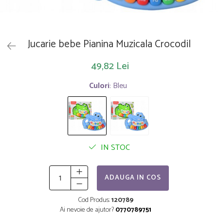
Saltelute de activitati
Masinute
Tablite educative
Papusi si accesorii
Trenulete si masinute
Trotinete
Unelte si bancuri de lucru
Jucarie bebe Pianina Muzicala Crocodil
49,82 Lei
Culori
: Bleu
IN STOC
ADAUGA IN COS
Cod Produs:
120789
Ai nevoie de ajutor?
0770789751