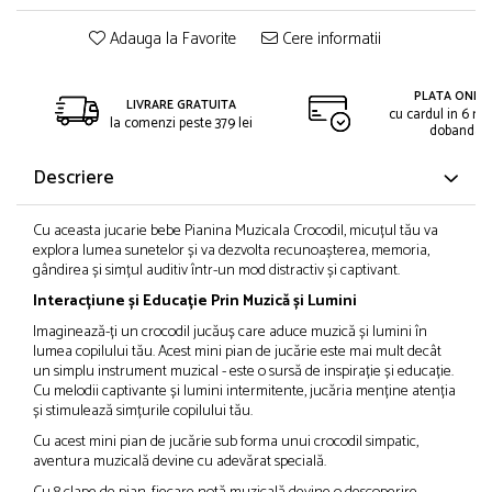
Adauga la Favorite
Cere informatii
PLATA ONLIN
LIVRARE GRATUITA
cu cardul in 6 rat
la comenzi peste 379 lei
dobanda
Descriere
Cu aceasta jucarie bebe Pianina Muzicala Crocodil, micuțul tău va
explora lumea sunetelor și va dezvolta recunoașterea, memoria,
gândirea și simțul auditiv într-un mod distractiv și captivant.
Interacțiune și Educație Prin Muzică și Lumini
Imaginează-ți un crocodil jucăuș care aduce muzică și lumini în
lumea copilului tău. Acest mini pian de jucărie este mai mult decât
un simplu instrument muzical - este o sursă de inspirație și educație.
Cu melodii captivante și lumini intermitente, jucăria menține atenția
și stimulează simțurile copilului tău.
Cu acest mini pian de jucărie sub forma unui crocodil simpatic,
aventura muzicală devine cu adevărat specială.