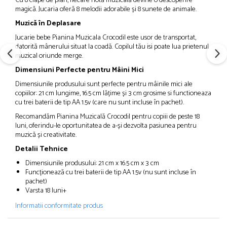
Cu 8 clape de pian, fiecare notă muzicală devine o descoperire
magică. Jucaria oferă 8 melodii adorabile și 8 sunete de animale.
Muzică în Deplasare
Jucarie bebe Pianina Muzicala Crocodil este usor de transportat,
datorită mânerului situat la coadă. Copilul tău isi poate lua prietenul
muzical oriunde merge.
Dimensiuni Perfecte pentru Mâini Mici
Dimensiunile produsului sunt perfecte pentru mâinile mici ale
copiilor: 21 cm lungime, 16.5 cm lățime și 3 cm grosime si functioneaza
cu trei baterii de tip AA 1.5v (care nu sunt incluse în pachet).
Recomandăm Pianina Muzicală Crocodil pentru copiii de peste 18
luni, oferindu-le oportunitatea de a-și dezvolta pasiunea pentru
muzică și creativitate.
Detalii Tehnice
Dimensiunile produsului: 21 cm x 16.5 cm x 3 cm
Funcționează cu trei baterii de tip AA 1.5v (nu sunt incluse în
pachet)
Varsta 18 luni+
Informatii conformitate produs