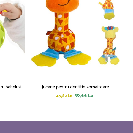
 Frogy jucarie pentru bebelusi
Jucarie pentru dentitie zornaitoare
P
39,66 Lei
49,82 Lei