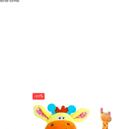
ferite forme.
-20%