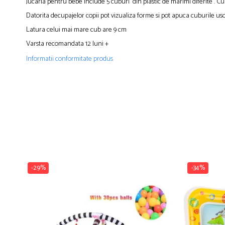
Jucaria pentru bebe include 5 cuburi din plastic de marimi diferite . Cub
Datorita decupajelor copii pot vizualiza forme si pot apuca cuburile uso
Latura celui mai mare cub are 9 cm
Varsta recomandata 12 luni +
Informatii conformitate produs
-29%
-34%