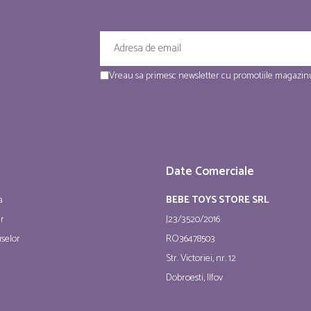
Vreau sa primesc newsletter cu promotiile magazinu
Date Comerciale
a
BEBE TOYS STORE SRL
ur
J23/3520/2016
selor
RO36478503
Str. Victoriei, nr. 12
Dobroesti, Ilfov