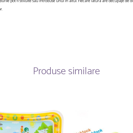
urile pot fi stivuite sau introduse unul in altul. Fiecare latura are decupaje de di
r.
Produse similare