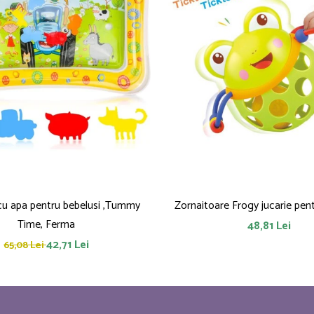
 cu apa pentru bebelusi ,Tummy
Zornaitoare
Time, Ferma
48,81 Lei
42,71 Lei
65,08 Lei