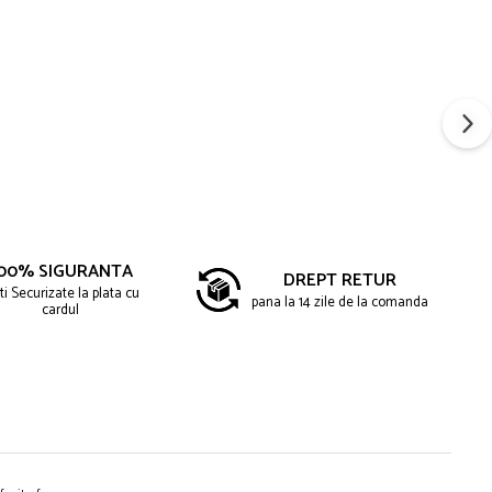
00% SIGURANTA
DREPT RETUR
ti Securizate la plata cu
pana la 14 zile de la comanda
cardul