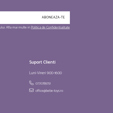
lui. Afla mai multe in
Politica de Confidentialitate
Suport Clienti
Luni-Vineri 9:00-16:00
0770789751
office@bebe-toys.ro