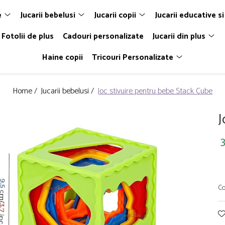
e
Jucarii bebelusi
Jucarii copii
Jucarii educative si
Fotolii de plus
Cadouri personalizate
Jucarii din plus
Haine copii
Tricouri Personalizate
Home /
Jucarii bebelusi /
Joc stivuire pentru bebe Stack Cube
J
3
Co