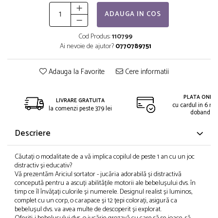
ADAUGA IN COS
Cod Produs:
110799
Ai nevoie de ajutor?
0770789751
Adauga la Favorite
Cere informatii
PLATA ONLIN
LIVRARE GRATUITA
cu cardul in 6 rat
la comenzi peste 379 lei
dobanda
Descriere
Căutați o modalitate de a vă implica copilul de peste 1 an cu un joc
distractiv și educativ?
Vă prezentăm Ariciul sortator - jucăria adorabilă și distractivă
concepută pentru a ascuți abilitățile motorii ale bebelușului dvs. în
timp ce îl învățați culorile și numerele. Designul realist și luminos,
complet cu un corp, o carapace și 12 țepi colorați, asigură ca
bebelușul dvs. va avea multe de descoperit și explorat.