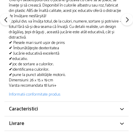
Oferiți-i bebelușului dvs. o jucărie grozavă cu care să se joace, să
învețe și să crească. Disponibil în culorile albastru sau roz, fabricat
din plastic ABS de înaltă calitate, acest joc educativ oferă o distracție
de învățare nesfârșită!
Copilul dvs. va învăța totul, de la culori, numere, sortare și potrivire -
totul fără să-și dea seama că învață. Cu detalii realiste, un design
drăgălaș, țepi drăguți , această jucărie este atât educativă, cât și
distractivă.
✔ Piesele mari sunt ușor de prins
✔ Îmbunătățește dexteritatea
✔ Jucărie educativă excelentă
✔educativ;
✔joc de sortare a culorilor;
✔identificarea culorilor;
✔pune la punct abilitățile motorii;
Dimensiuni: 26 × 15 × 19 cm
Varsta recomandata 18 luni+
Informatii conformitate produs
Caracteristici
Livrare