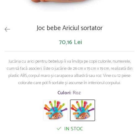
Saltelute de activitati
Masinute
Tablite educative
Papusi si accesorii
Trenulete si masinute
Trotinete
Unelte si bancuri de lucru
Joc bebe Ariciul sortator
70,16 Lei
Jucăria cu arici pentru bebeluși îi va învăța pe copii culorile, numerele,
cum să facă asocieri. Este o jucărie de 26 cm x 15 cm x 19 cm, realizată din
plastic ABS, corpul maro și carapacea albastră sau roz. Vine cu 12 piese
colorate care pot fi sortate și ascunse în interiorul corpului.
Culori
: Roz
IN STOC