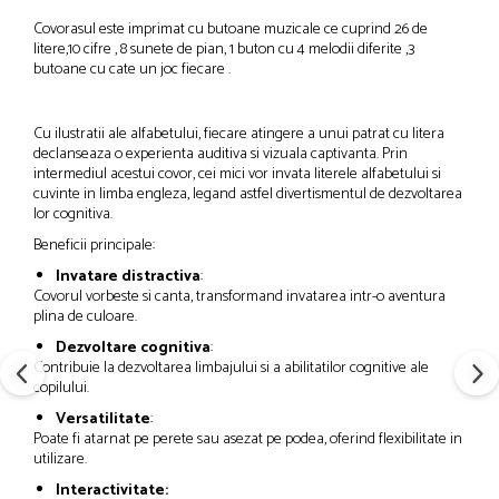
Covorasul este imprimat cu butoane muzicale ce cuprind 26 de
litere,10 cifre , 8 sunete de pian, 1 buton cu 4 melodii diferite ,3
butoane cu cate un joc fiecare .
Cu ilustratii ale alfabetului, fiecare atingere a unui patrat cu litera
declanseaza o experienta auditiva si vizuala captivanta. Prin
intermediul acestui covor, cei mici vor invata literele alfabetului si
cuvinte in limba engleza, legand astfel divertismentul de dezvoltarea
lor cognitiva.
Beneficii principale:
Invatare distractiva
:
Covorul vorbeste si canta, transformand invatarea intr-o aventura
plina de culoare.
Dezvoltare cognitiva
:
Contribuie la dezvoltarea limbajului si a abilitatilor cognitive ale
copilului.
Versatilitate
:
Poate fi atarnat pe perete sau asezat pe podea, oferind flexibilitate in
utilizare.
Interactivitate: