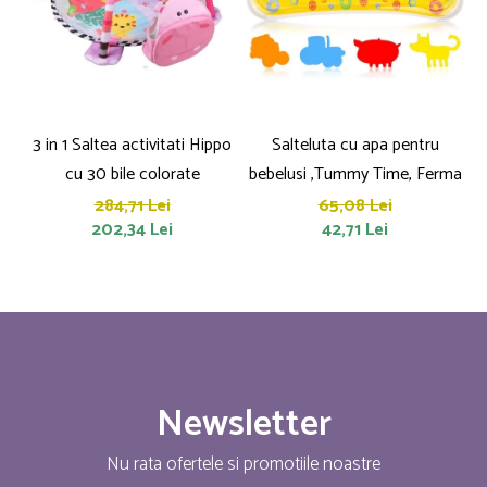
3 in 1 Saltea activitati Hippo
Salteluta cu apa pentru
cu 30 bile colorate
bebelusi ,Tummy Time, Ferma
284,71 Lei
65,08 Lei
202,34 Lei
42,71 Lei
Newsletter
Nu rata ofertele si promotiile noastre