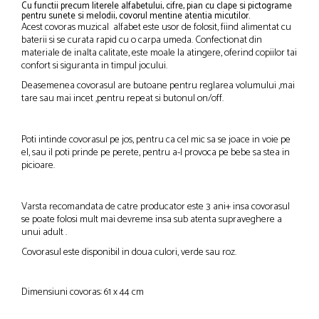
Cu functii precum literele alfabetului, cifre, pian cu clape si pictograme
pentru sunete si melodii, covorul mentine atentia micutilor.
Acest covoras muzical alfabet este usor de folosit, fiind alimentat cu
baterii si se curata rapid cu o carpa umeda. Confectionat din
materiale de inalta calitate, este moale la atingere, oferind copiilor tai
confort si siguranta in timpul jocului.
Deasemenea covorasul are butoane pentru reglarea volumului ,mai
tare sau mai incet ,pentru repeat si butonul on/off.
Poti intinde covorasul pe jos, pentru ca cel mic sa se joace in voie pe
el, sau il poti prinde pe perete, pentru a-l provoca pe bebe sa stea in
picioare.
Varsta recomandata de catre producator este 3 ani+ insa covorasul
se poate folosi mult mai devreme insa sub atenta supraveghere a
unui adult .
Covorasul este disponibil in doua culori, verde sau roz.
Dimensiuni covoras: 61 x 44 cm