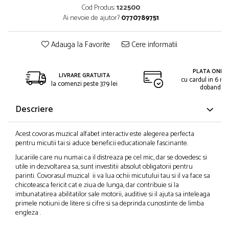
Cod Produs:
122500
Ai nevoie de ajutor?
0770789751
Adauga la Favorite
Cere informatii
PLATA ONLIN
LIVRARE GRATUITA
cu cardul in 6 rat
la comenzi peste 379 lei
dobanda
Descriere
Acest covoras muzical alfabet interactiv este alegerea perfecta
pentru micutii tai si aduce beneficii educationale fascinante.
Jucariile care nu numai ca il distreaza pe cel mic, dar se dovedesc si
utile in dezvoltarea sa, sunt investitii absolut obligatorii pentru
parinti. Covorasul muzical ii va lua ochii micutului tau si il va face sa
chicoteasca fericit cat e ziua de lunga, dar contribuie si la
imbunatatirea abilitatilor sale motorii, auditive si il ajuta sa inteleaga
primele notiuni de litere si cifre si sa deprinda cunostinte de limba
engleza .