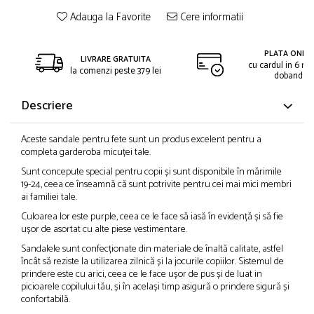
Adauga la Favorite
Cere informatii
PLATA ONLIN
LIVRARE GRATUITA
cu cardul in 6 rat
la comenzi peste 379 lei
dobanda
Descriere
Aceste sandale pentru fete sunt un produs excelent pentru a
completa garderoba micuței tale.
Sunt concepute special pentru copii și sunt disponibile în mărimile
19-24, ceea ce înseamnă că sunt potrivite pentru cei mai mici membri
ai familiei tale.
Culoarea lor este purple, ceea ce le face să iasă în evidență și să fie
ușor de asortat cu alte piese vestimentare.
Sandalele sunt confecționate din materiale de înaltă calitate, astfel
încât să reziste la utilizarea zilnică și la jocurile copiilor. Sistemul de
prindere este cu arici, ceea ce le face ușor de pus și de luat in
picioarele copilului tău, și în același timp asigură o prindere sigură și
confortabilă.