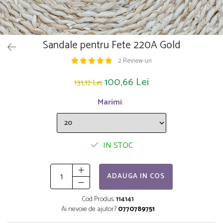
Saltelute de activitati
Masinute
Tablite educative
Papusi si accesorii
Trenulete si masinute
Trotinete
Unelte si bancuri de lucru
Sandale pentru Fete 220A Gold
2 Review-uri
100,66 Lei
131,17 Lei
Marimi
:
IN STOC
ADAUGA IN COS
Cod Produs:
114141
Ai nevoie de ajutor?
0770789751