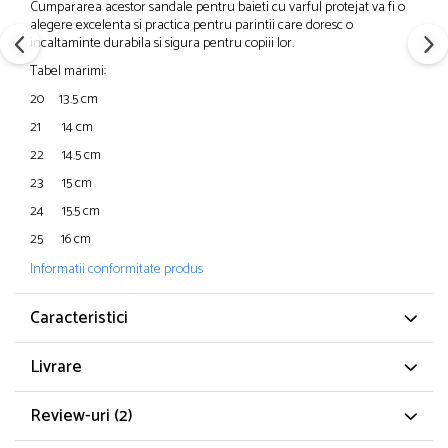
Cumpararea acestor sandale pentru baieti cu varful protejat va fi o
alegere excelenta si practica pentru parintii care doresc o
incaltaminte durabila si sigura pentru copiii lor.
Tabel marimi:
20 13.5 cm
21 14 cm
22 14.5 cm
23 15 cm
24 15.5 cm
25 16 cm
Informatii conformitate produs
Caracteristici
Livrare
Review-uri
(2)