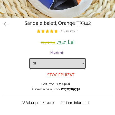
Saltelute de activitati
Masinute
Tablite educative
Papusi si accesorii
Trenulete si masinute
Trotinete
Unelte si bancuri de lucru
Sandale baieti, Orange TX342
2 Review-uri
73,21 Lei
131,17 Lei
Marimi
:
STOC EPUIZAT
Cod Produs:
114948
Ai nevoie de ajutor?
0770789751
Adauga la Favorite
Cere informatii