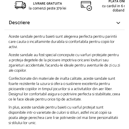
PLATA ONLIN
LIVRARE GRATUITA
cu cardul in 6 rat
la comenzi peste 379 lei
dobanda
Descriere
Aceste sandale pentru baieti sunt alegerea perfecta pentru parintii
care cauta o incaltaminte durabila si confortabila pentru copiii lor
activi.
Aceste sandale au fost special concepute cu varfuri protejate pentru
a proteja degetele de la picioare impotriva oricarei lovituri sau
zgarieturi accidentale, facandu-le ideale pentru aventurile de zi cu zi
ale copiilor.
Confectionate din materiale de inalta calitate, aceste sandale sunt
foarte rezistente la uzura si ofera o sustinere excelenta pentru
picioarele copiilor in timpul jocurilor si a activitatilor din aer liber.
Designul lor confortabil asigura o potrivire perfecta si stabilitate, ceea
ce le face ideale pentru orice tip de activitate.
In plus, aceste sandale pentru baieti cu varful protejat sunt
disponibile intr-o varietate de culori si stiluri, astfel incat copiii sa
poata alege perechea care li se potriveste cel mai bine personalitatii
si stilului lor unic.