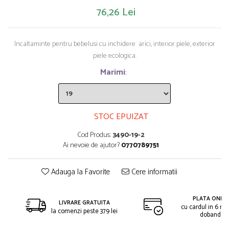
Saltelute de activitati
Masinute
Tablite educative
76,26 Lei
Papusi si accesorii
Trenulete si masinute
Trotinete
Unelte si bancuri de lucru
Incaltaminte pentru bebelusi cu inchidere arici, interior piele, exterior
piele ecologica.
Marimi
:
STOC EPUIZAT
Cod Produs:
3490-19-2
Ai nevoie de ajutor?
0770789751
Adauga la Favorite
Cere informatii
PLATA ONLIN
LIVRARE GRATUITA
cu cardul in 6 rat
la comenzi peste 379 lei
dobanda