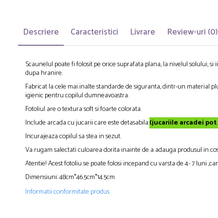
Descriere
Caracteristici
Livrare
Review-uri
(0)
Scaunelul poate fi folosit pe orice suprafata plana, la nivelul solului, si
dupa hranire.
Fabricat la cele mai inalte standarde de siguranta, dintr-un material plus
igienic pentru copilul dumneavoastra.
Fotoliul are o textura soft si foarte colorata.
Include arcada cu jucarii care este detasabila.
(jucariile arcadei pot
Incurajeaza copilul sa stea in sezut.
Va rugam salectati culoarea dorita inainte de a adauga produsul in cos
Atentie! Acest fotoliu se poate folosi incepand cu varsta de 4- 7 luni ,c
Dimensiuni: 48cm*46.5cm*14.5cm
Informatii conformitate produs