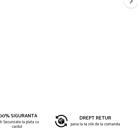
00% SIGURANTA
DREPT RETUR
ti Securizate la plata cu
pana la 14 zile de la comanda
cardul