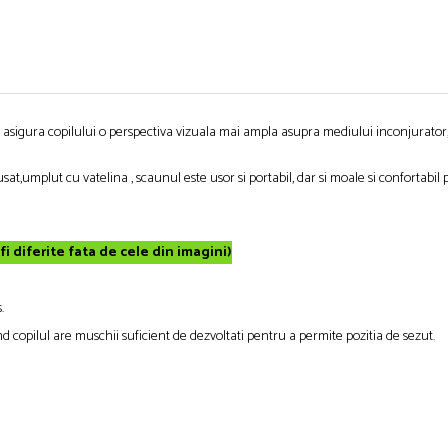
 ii asigura copilului o perspectiva vizuala mai ampla asupra mediului inconjurator, i
at,umplut cu vatelina , scaunul este usor si portabil, dar si moale si confortabil pe
 fi diferite fata de cele din imagini)
.
and copilul are muschii suficient de dezvoltati pentru a permite pozitia de sezut.