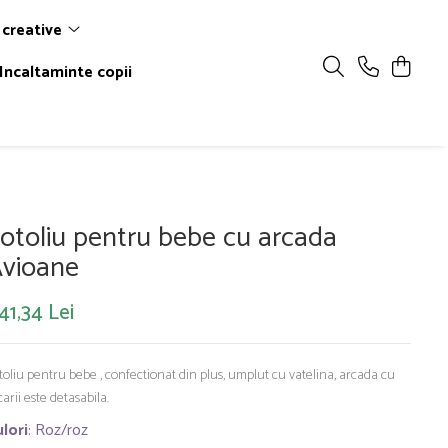
 creative
Incaltaminte copii
otoliu pentru bebe cu arcada
vioane
41,34 Lei
toliu pentru bebe , confectionat din plus, umplut cu vatelina, arcada cu
carii este detasabila.
lori
: Roz/roz