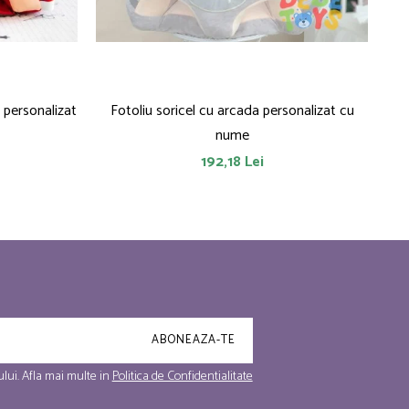
 personalizat
Fotoliu soricel cu arcada personalizat cu
Fot
nume
192,18 Lei
lui. Afla mai multe in
Politica de Confidentialitate