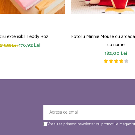
liu extensibil Teddy Roz
Fotoliu Minnie Mouse cu arcada
cu nume
176,92 Lei
213,53 Lei
182,00 Lei
Vreau sa primesc newsletter cu promotiile magazinu