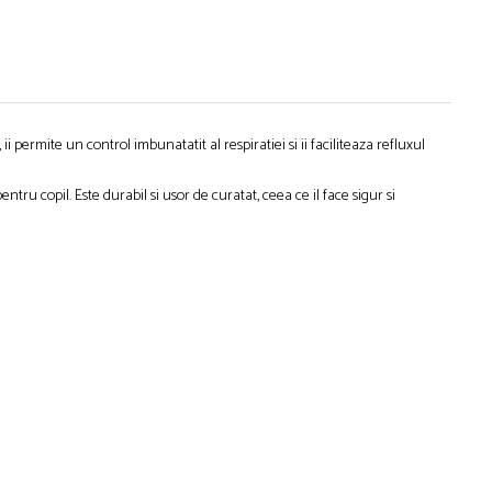
i permite un control imbunatatit al respiratiei si ii faciliteaza refluxul
ntru copil. Este durabil si usor de curatat, ceea ce il face sigur si