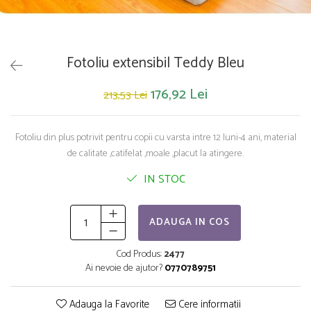
Saltelute de activitati
Masinute
Tablite educative
Papusi si accesorii
Trenulete si masinute
Trotinete
Unelte si bancuri de lucru
Fotoliu extensibil Teddy Bleu
176,92 Lei
213,53 Lei
Fotoliu din plus potrivit pentru copii cu varsta intre 12 luni-4 ani, material
de calitate ,catifelat ,moale ,placut la atingere.
IN STOC
ADAUGA IN COS
Cod Produs:
2477
Ai nevoie de ajutor?
0770789751
Adauga la Favorite
Cere informatii