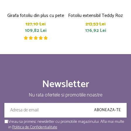
Girafa fotoliu din plus cu pete
Fotoliu extensibil Teddy Roz
a
127,10 Lei
213,53 Lei
109,82 Lei
176,92 Lei
Newsletter
Nu rata ofertele si promotiile noastre
Vreau sa primesc newsletter cu promotiile magazinului. Afla mai multe
in
Politica de Confidentialitate