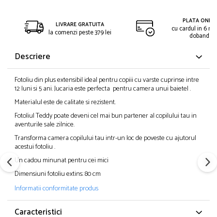
PLATA ONLIN
LIVRARE GRATUITA
cu cardul in 6 rat
la comenzi peste 379 lei
dobanda
Descriere
Fotoliu din plus extensibil ideal pentru copiii cu varste cuprinse intre
12 luni si 5 ani. Jucaria este perfecta pentru camera unui baietel .
Materialul este de calitate si rezistent.
Fotoliul Teddy poate deveni cel mai bun partener al copilului tau in
aventurile sale zilnice.
Transforma camera copilului tau intr-un loc de poveste cu ajutorul
acestui fotoliu .
Un cadou minunat pentru cei mici
Dimensiuni fotoliu extins: 80 cm
Informatii conformitate produs
Caracteristici