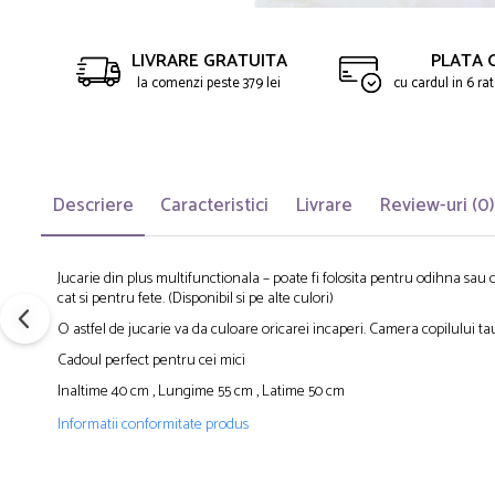
LIVRARE GRATUITA
PLATA 
la comenzi peste 379 lei
cu cardul in 6 r
Descriere
Caracteristici
Livrare
Review-uri
(0)
Jucarie din plus multifunctionala – poate fi folosita pentru odihna sau ca j
cat si pentru fete. (Disponibil si pe alte culori)
O astfel de jucarie va da culoare oricarei incaperi. Camera copilului tau
Cadoul perfect pentru cei mici
Inaltime 40 cm , Lungime 55 cm , Latime 50 cm
Informatii conformitate produs