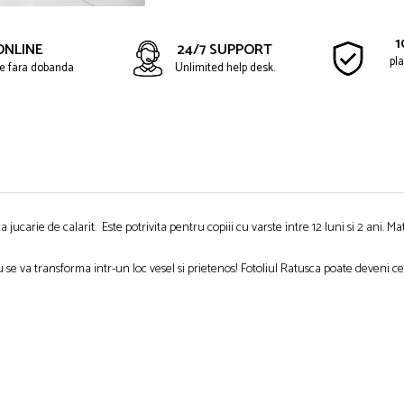
1
ONLINE
24/7 SUPPORT
pla
ate fara dobanda
Unlimited help desk.
ucarie de calarit. Este potrivita pentru copiii cu varste intre 12 luni si 2 ani. Mater
 se va transforma intr-un loc vesel si prietenos! Fotoliul Ratusca poate deveni ce