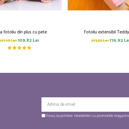
fa fotoliu din plus cu pete
Fotoliu extensibil Tedd
109,82 Lei
176,92 Le
127,10 Lei
213,53 Lei
Vreau sa primesc newsletter cu promotiile magazinu