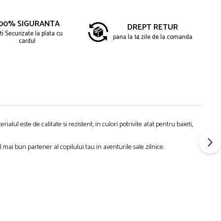
00% SIGURANTA
DREPT RETUR
ti Securizate la plata cu
pana la 14 zile de la comanda
cardul
ialul este de calitate si rezistent, in culori potrivite atat pentru baieti,
l mai bun partener al copilului tau in aventurile sale zilnice.