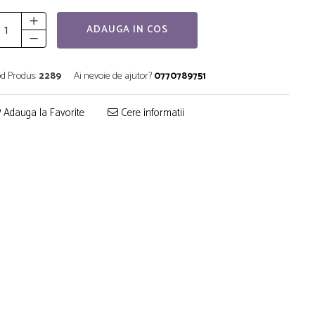
ADAUGA IN COS
d Produs:
2289
Ai nevoie de ajutor?
0770789751
Adauga la Favorite
Cere informatii