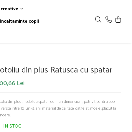
 creative
Incaltaminte copii
otoliu din plus Ratusca cu spatar
100,66 Lei
toliu din plus ,model cu spatar ,de mari dimensiuni, potrivit pentru copii
 varsta intre 12 luni-2 ani, material de calitate ,catifelat ,moale ,placut la
ingere.
IN STOC