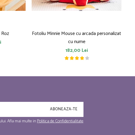
y Roz
Fotoliu Minnie Mouse cu arcada personalizat
F
cu nume
i
182,00 Lei
lui. Afla mai multe in
Politica de Confidentialitate