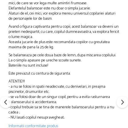
mici, de care se vor lega multe amintiri frumoase.
Elefantelul balansoar este nu doar o simpla jucarie.
Alaturi de el, cei mici, vor explora mereu universul copilariei alaturi
de personajele lor de basm.
Avand o figura captivanta pentru copii, acest balansoar va deveni un
prieten nedespartit, cu care, copilul dumneavoastra, va explora fericit
o lume magica.
Aceasta jucarie de plus este recomandata copiilor cu greutatea
maxima de pana la 25 de kg.
Se balanseaza pe cele doua baze de lemn, dupa miscarea copilului.
La o simpla apasare pe ureche scoate sunete.
Bateriile nu sunt incluse!
Este prevazut cu centura de siguranta.
ATENTIE!!!
- a nu se folosi in spatii neadecvate, cu denivelari, in preajma
piscinelor, drumurilor etc.
- se va folosi doar de un singur copil, pentru a evita rasturnarea
balansoarului si accidentarea;
- copilul trebuie sa se tina de manerele balansoarului pentru a nu
cadea ;
- NU lasati copilul nesupravegheat;
Informatii conformitate produs