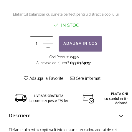
Saltelute de activitati
Masinute
Tablite educative
Papusi si accesorii
Trenulete si masinute
Elefantul balansoar cu sunete perfect pentru distractia copilului.
Trotinete
Unelte si bancuri de lucru
IN STOC
ADAUGA IN COS
Cod Produs:
2456
Ai nevoie de ajutor?
0770789751
Adauga la Favorite
Cere informatii
PLATA ONLIN
LIVRARE GRATUITA
cu cardul in 6 rat
la comenzi peste 379 lei
dobanda
Descriere
Elefantelul pentru copii, va fi intotdeauna un cadou adorat de cei