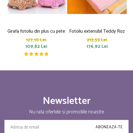
Girafa fotoliu din plus cu pete
Fotoliu extensibil Teddy Roz
a
127,10 Lei
213,53 Lei
109,82 Lei
176,92 Lei
Newsletter
Nu rata ofertele si promotiile noastre