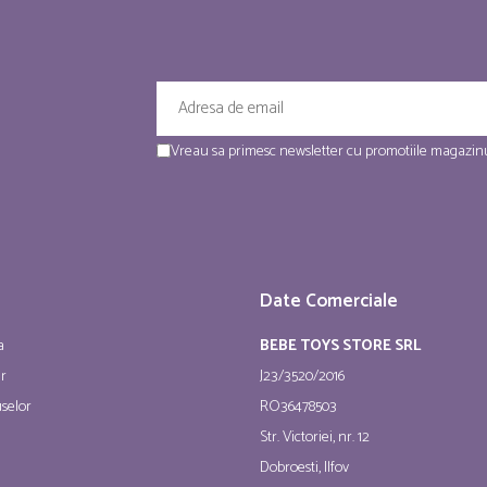
Vreau sa primesc newsletter cu promotiile magazinu
Date Comerciale
a
BEBE TOYS STORE SRL
ur
J23/3520/2016
selor
RO36478503
Str. Victoriei, nr. 12
Dobroesti, Ilfov