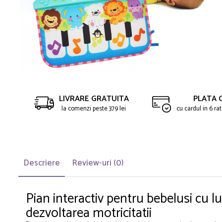
Saltelute de activitati
Masinute
Tablite educative
Papusi si accesorii
Trenulete si masinute
Trotinete
Unelte si bancuri de lucru
LIVRARE GRATUITA
PLATA 
la comenzi peste 379 lei
cu cardul in 6 r
Descriere
Review-uri
(0)
Pian interactiv pentru bebelusi cu lu
dezvoltarea motricitatii