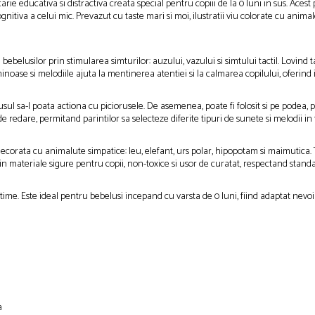
rie educativa si distractiva creata special pentru copiii de la 0 luni in sus. Acest
gnitiva a celui mic. Prevazut cu taste mari si moi, ilustratii viu colorate cu anim
ebelusilor prin stimularea simturilor: auzului, vazului si simtului tactil. Lovind 
inoase si melodiile ajuta la mentinerea atentiei si la calmarea copilului, oferind in
usul sa-l poata actiona cu piciorusele. De asemenea, poate fi folosit si pe podea, 
 redare, permitand parintilor sa selecteze diferite tipuri de sunete si melodii in 
decorata cu animalute simpatice: leu, elefant, urs polar, hipopotam si maimutica.
in materiale sigure pentru copii, non-toxice si usor de curatat, respectand stand
e. Este ideal pentru bebelusi incepand cu varsta de 0 luni, fiind adaptat nevoilor
a