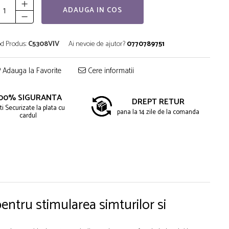
ADAUGA IN COS
d Produs:
C5308VIV
Ai nevoie de ajutor?
0770789751
Adauga la Favorite
Cere informatii
00% SIGURANTA
DREPT RETUR
ti Securizate la plata cu
pana la 14 zile de la comanda
cardul
pentru stimularea simturilor si