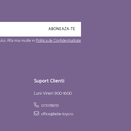
lui. Afla mai multe in
Politica de Confidentialitate
Suport Clienti
Luni-Vineri 9:00-16:00
0770789751
office@bebe-toys.ro