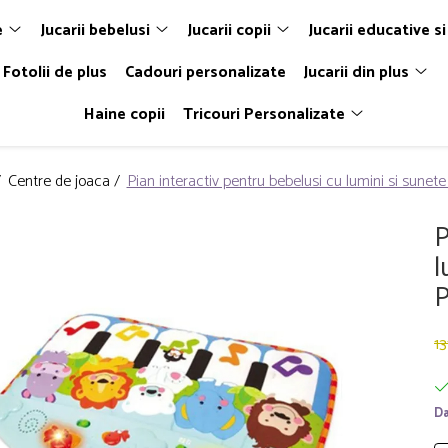
e
Jucarii bebelusi
Jucarii copii
Jucarii educative si
Fotolii de plus
Cadouri personalizate
Jucarii din plus
Haine copii
Tricouri Personalizate
/
Centre de joaca /
Pian interactiv pentru bebelusi cu lumini si sunet
P
l
P
13
Da