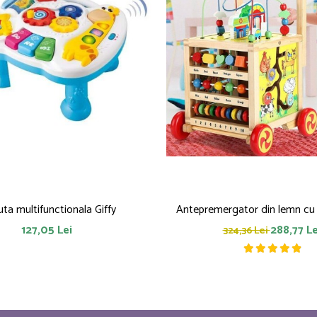
ta multifunctionala Giffy
Antepremergator din lemn cu 6
127,05 Lei
288,77 Le
324,36 Lei