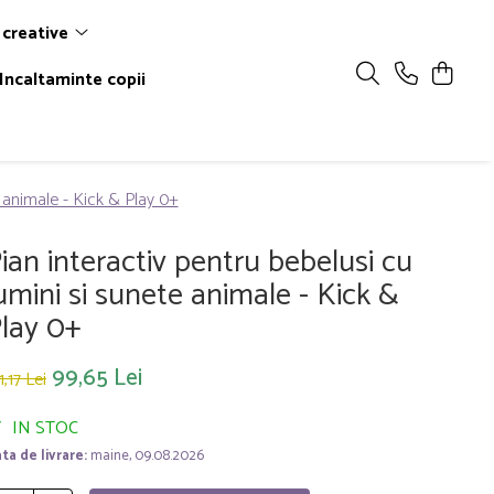
 creative
Incaltaminte copii
e animale - Kick & Play 0+
ian interactiv pentru bebelusi cu
umini si sunete animale - Kick &
lay 0+
99,65 Lei
1,17 Lei
IN STOC
ta de livrare:
maine, 09.08.2026