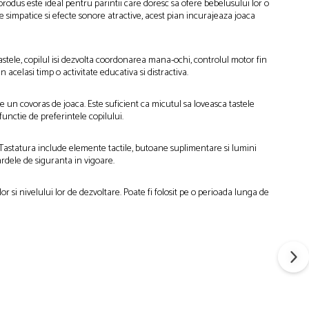
 produs este ideal pentru parintii care doresc sa ofere bebelusului lor o
ale simpatice si efecte sonore atractive, acest pian incurajeaza joaca
tastele, copilul isi dezvolta coordonarea mana-ochi, controlul motor fin
 acelasi timp o activitate educativa si distractiva.
pe un covoras de joaca. Este suficient ca micutul sa loveasca tastele
functie de preferintele copilului.
 Tastatura include elemente tactile, butoane suplimentare si lumini
ardele de siguranta in vigoare.
 si nivelului lor de dezvoltare. Poate fi folosit pe o perioada lunga de