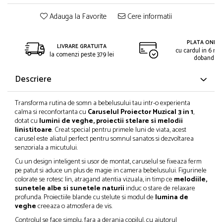
Adauga la Favorite
Cere informatii
PLATA ONLIN
LIVRARE GRATUITA
cu cardul in 6 rat
la comenzi peste 379 lei
dobanda
Descriere
Transforma rutina de somn a bebelusului tau intr-o experienta
calma si reconfortanta cu
Caruselul Proiector Muzical 3 in 1
,
dotat cu
lumini de veghe, proiectii stelare si melodii
linistitoare
. Creat special pentru primele luni de viata, acest
carusel este aliatul perfect pentru somnul sanatos si dezvoltarea
senzoriala a micutului.
Cu un design inteligent si usor de montat, caruselul se fixeaza ferm
pe patut si aduce un plus de magie in camera bebelusului. Figurinele
colorate se rotesc lin, atragand atentia vizuala, in timp ce
melodiile,
sunetele albe si sunetele naturii
induc o stare de relaxare
profunda. Proiectiile blande cu stelute si modul de
lumina de
veghe
creeaza o atmosfera de vis.
Controlul se face simplu, fara a deranja copilul, cu ajutorul