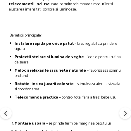
telecomenzii incluse
, care permite schimbarea modurilor si
ajustarea intensitatii sonore si luminoase.
Beneficii principale:
Instalare rapida pe orice patut
– brat reglabil cu prindere
sigura
Proiectii stelare si lumina de veghe
– ideale pentru rutina
de seara
Melodii relaxante si sunete naturale
– favorizeaza somnul
profund
Rotatie lina cu jucarii colorate
– stimuleaza atentia vizuala
si coordonarea
Telecomanda practica
– control total fara a trezi bebelusul
Montare usoara
– se prinde ferm pe marginea patutului