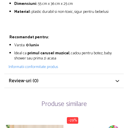
Dimensiuni:
55 cm x 36 cm x 25 cm
Material:
plastic durabil si non-toxic, sigur pentru bebelusi
Recomandat pentru:
Varsta:
0 luni+
Ideal ca
primul carusel muzical
, cadou pentru botez, baby
shower sau prima zi acasa
Informatii conformitate produs
Review-uri
(0)
Produse similare
-29%