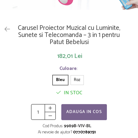
Saltelute de activitati
Masinute
Tablite educative
Papusi si accesorii
Trenulete si masinute
Trotinete
Unelte si bancuri de lucru
Carusel Proiector Muzical cu Luminite,
Sunete si Telecomanda – 3 in 1 pentru
Patut Bebelusi
182,01 Lei
Culoare
:
Bleu
Roz
IN STOC
ADAUGA IN COS
Cod Produs:
9989B-VIV-BL
Ai nevoie de ajutor?
0770789751