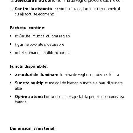
Selectare mod dorit
– lumina de veghe, proiectie sau melodii
Control la distanta
– schimbi muzica, lumina si cronometrul
cu ajutorul telecomenzii
Pachetul contine:
1x Carusel muzical cu brat reglabil
Figurine colorate si detasabile
1x Telecomanda multifunctionala
Functii disponibile:
2 moduri de iluminare:
lumina de veghe + proiectie stelara
Sunete multiple:
melodii de leagan, sunete ale naturii, sunete
albe
Oprire automata:
functie timer ajustabila pentru economisirea
bateriei
Dimensiuni si material: