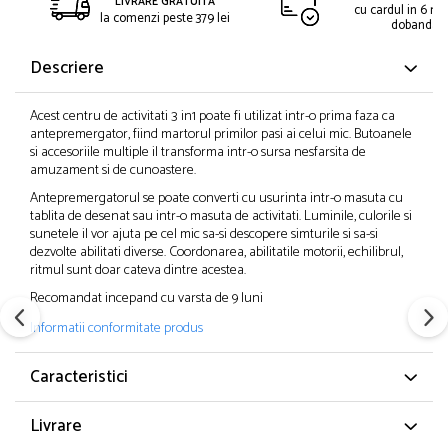
LIVRARE GRATUITA
cu cardul in 6 rat
la comenzi peste 379 lei
dobanda
Descriere
Acest centru de activitati 3 in1 poate fi utilizat intr-o prima faza ca
antepremergator, fiind martorul primilor pasi ai celui mic. Butoanele
si accesoriile multiple il transforma intr-o sursa nesfarsita de
amuzament si de cunoastere.
Antepremergatorul se poate converti cu usurinta intr-o masuta cu
tablita de desenat sau intr-o masuta de activitati. Luminile, culorile si
sunetele il vor ajuta pe cel mic sa-si descopere simturile si sa-si
dezvolte abilitati diverse. Coordonarea, abilitatile motorii, echilibrul,
ritmul sunt doar cateva dintre acestea.
Recomandat incepand cu varsta de 9 luni
Informatii conformitate produs
Caracteristici
Livrare