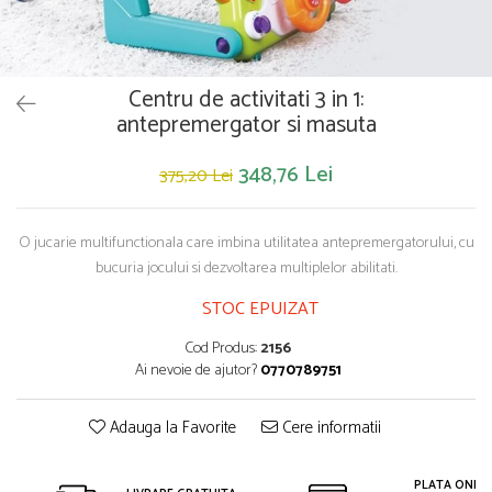
Saltelute de activitati
Masinute
Tablite educative
Papusi si accesorii
Trenulete si masinute
Trotinete
Unelte si bancuri de lucru
Centru de activitati 3 in 1:
antepremergator si masuta
348,76 Lei
375,20 Lei
O jucarie multifunctionala care imbina utilitatea antepremergatorului, cu
bucuria jocului si dezvoltarea multiplelor abilitati.
STOC EPUIZAT
Cod Produs:
2156
Ai nevoie de ajutor?
0770789751
Adauga la Favorite
Cere informatii
PLATA ONLIN